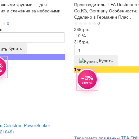
очными кругами — для
Производитель: TFA Dostmann
ия и слежения за небесными
Co.KG, Germany Особенности:
Сделано в Германии Плас..
0
0
н.
349
грн.
-10 %
315
грн.
Купить
а
Купить
%
Топ
ОЙ
−3%
КАРТОЙ
п Celestron PowerSeeker
21049)
Термометр для ванны TFA Fish