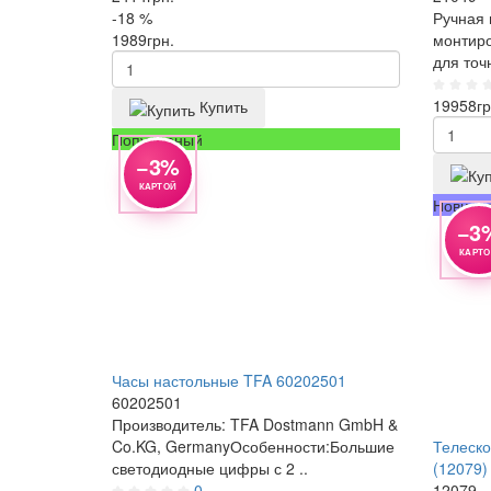
-18 %
Ручная 
1989
грн.
монтиро
для точ
19958
гр
Купить
Популярный
−3%
КАРТОЙ
Новинк
−3
КАРТ
Часы настольные TFA 60202501
60202501
Производитель: TFA Dostmann GmbH &
Co.KG, GermanyОсобенности:Большие
Телеско
светодиодные цифры с 2 ..
(12079)
0
12079