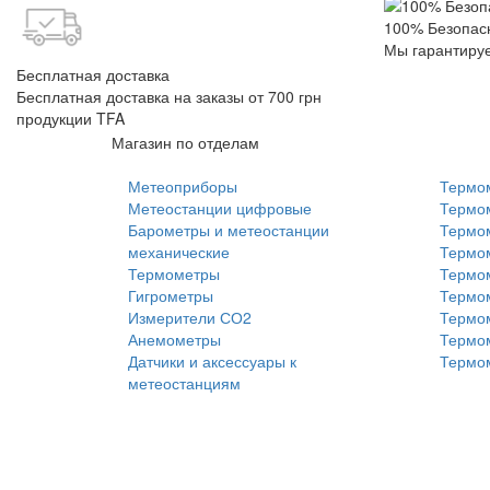
100% Безопас
Мы гарантиру
Бесплатная доставка
Бесплатная доставка на заказы от 700 грн
продукции TFA
Магазин по отделам
Метеоприборы
Термо
Метеостанции цифровые
Термо
Барометры и метеостанции
Термо
механические
Термо
Термометры
Термо
Гигрометры
Термо
Измерители СО2
Термо
Анемометры
Термо
Датчики и аксессуары к
Термо
метеостанциям