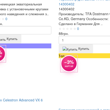
немецкая экваториальная
14300402
вка с установочными кругами
14300402
ного наведения и слежения з..
Производитель: TFA Dostmann
0
Co.KG, Germany Особенности:
н.
Сделано в Германии Для ..
0
88
грн.
Купить
а
Купить
%
Топ
ОЙ
−3%
КАРТОЙ
п Celestron Advanced VX 6
Гигрометр механический с лат