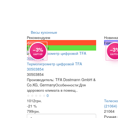
Весы кухонные
Рекомендуем
Новинк
Просмотр
Просмотр
Просмотр
Просмо
Просмо
Просмо
Акция
Новинк
Популярный
−3%
−3
КАРТОЙ
КАРТ
Термогигрометр цифровой TFA
30503854
30503854
Производитель: TFA Dostmann GmbH &
Co.KG, GermanyОсобенности:Для
здорового климата в помещ..
0
1012
грн.
Телеско
-21 %
(21064)
799
грн.
21064
Ручная 