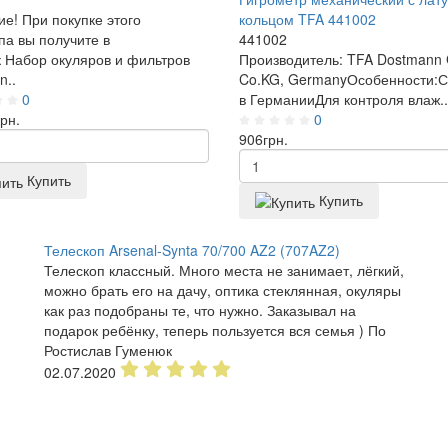
е! При покупке этого
кольцом TFA 441002
па вы получите в
441002
 Набор окуляров и фильтров
Производитель: TFA Dostmann
n..
Co.KG, GermanyОсобенности:
0
в ГерманииДля контроля влаж..
грн.
0
906
грн.
Купить
Купить
Телескоп Arsenal-Synta 70/700 AZ2 (707AZ2)
Телескоп классный. Много места не занимает, лёгкий,
можно брать его на дачу, оптика стеклянная, окуляры
как раз подобраны те, что нужно. Заказывал на
подарок ребёнку, теперь пользуется вся семья ) По
Ростислав Гуменюк
02.07.2020