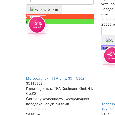
установ
наведен
Купить
объ..
Акция
Популярный
−3%
25536
гр
КАРТОЙ
Новинк
−3
КАРТ
Метеостанция TFA LIFE 35115302
35115302
Производитель: TFA Dostmann GmbH &
Co.KG,
GermanyОсобенности:Беспроводная
передача наружной темп..
Телеско
0
127EQ (
2414
грн.
21049