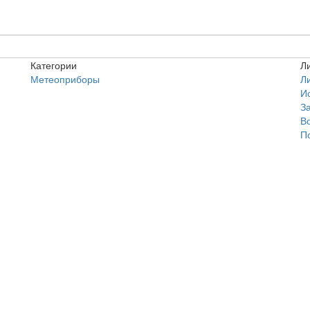
Категории
Л
Метеоприборы
Л
И
З
В
П