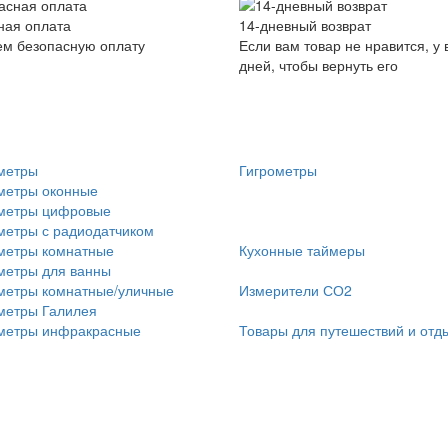
ная оплата
14-дневный возврат
ем безопасную оплату
Если вам товар не нравится, у 
дней, чтобы вернуть его
метры
Гигрометры
метры оконные
метры цифровые
метры с радиодатчиком
метры комнатные
Кухонные таймеры
метры для ванны
метры комнатные/уличные
Измерители СО2
метры Галилея
метры инфракрасные
Товары для путешествий и отд