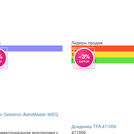
а
Лидеры продаж
тр
тр
тр
Просмотр
Просмотр
Просмотр
а
Акция
Топ
%
−3%
Популярный
ОЙ
КАРТОЙ
п Celestron AstroMaster 90EQ
Дождемер TFA 471006
экваториальная монтировка с
471006