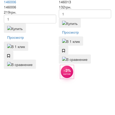
146006
146013
146006
132
грн.
219
грн.
Просмотр
Просмотр
−3%
КАРТОЙ