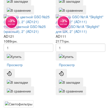
−3%
−3%
КАРТОЙ
КАРТОЙ
Фильтр цветной GSO №25
Фильтр GSO №1A "Skylight"
(красный), 2'' (AD121)
для ШК, 2'' (AD111)
AD121
AD111
1089
грн.
2177
грн.
Просмотр
Просмотр