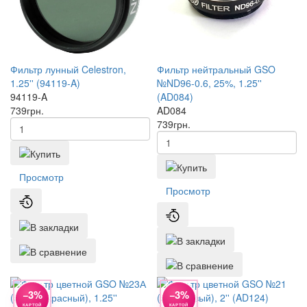
Фильтр лунный Celestron,
Фильтр нейтральный GSO
1.25'' (94119-A)
№ND96-0.6, 25%, 1.25''
94119-A
(AD084)
739
грн.
AD084
739
грн.
Просмотр
Просмотр
−3%
−3%
КАРТОЙ
КАРТОЙ