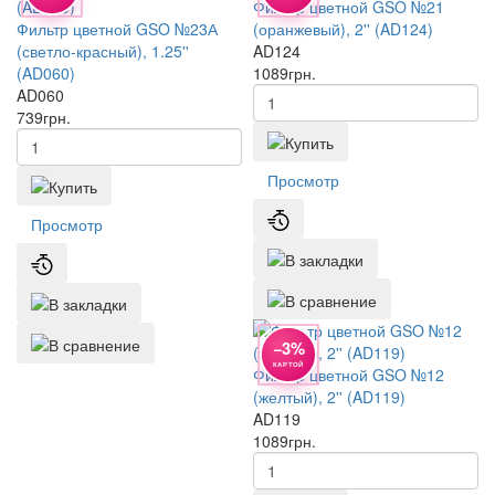
Фильтр цветной GSO №21
Фильтр цветной GSO №23А
(оранжевый), 2'' (AD124)
(светло-красный), 1.25''
AD124
(AD060)
1089
грн.
AD060
739
грн.
Просмотр
Просмотр
−3%
КАРТОЙ
Фильтр цветной GSO №12
(желтый), 2'' (AD119)
AD119
1089
грн.