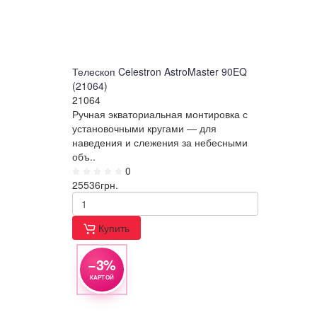
Телескоп Celestron AstroMaster 90EQ
(21064)
21064
Ручная экваториальная монтировка с
установочными кругами — для
наведения и слежения за небесными
объ..
0
25536
грн.
Купить
−3%
КАРТОЙ