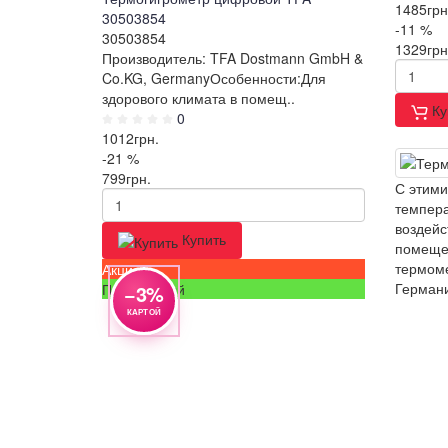
1485
грн
30503854
-11 %
30503854
1329
грн
Производитель: TFA Dostmann GmbH &
Co.KG, GermanyОсобенности:Для
здорового климата в помещ..
Ку
0
1012
грн.
-21 %
799
грн.
С этими
темпер
воздейс
Купить
помещен
термоме
Акция
Герман
Популярный
−3%
КАРТОЙ