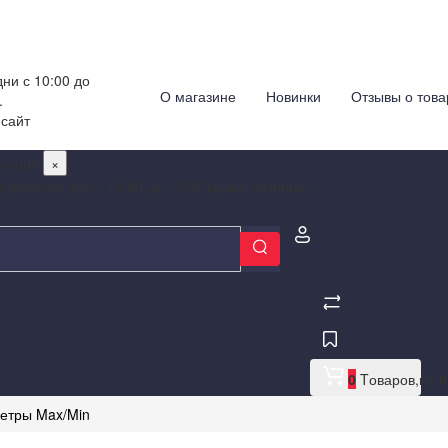
ни с 10:00 до
О магазине
Новинки
Отзывы о това
.
 сайт
мация
×
в рабочие дни с 10:00 до 13:00 кроме пятницы.
Здравствуйте,
войдите
кабинет
0
Tоваров,
на
0
етры Max/Min