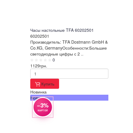
Часы настольные TFA 60202501
60202501
Производитель: TFA Dostmann GmbH &
Co.KG, GermanyОсобенности:Большие
светодиодные цифры с 2 ..
0
1129
грн.
Купить
Новинка
Новинка
−3%
КАРТОЙ