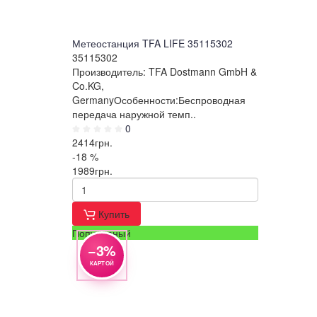
Метеостанция TFA LIFE 35115302
35115302
Производитель: TFA Dostmann GmbH &
Co.KG,
GermanyОсобенности:Беспроводная
передача наружной темп..
0
2414
грн.
-18 %
1989
грн.
Купить
Популярный
−3%
КАРТОЙ