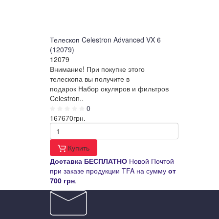
Телескоп Celestron Advanced VX 6
(12079)
12079
Внимание! При покупке этого
телескопа вы получите в
подарок Набор окуляров и фильтров
Celestron..
0
167670
грн.
Купить
Д
оставка
БЕСПЛАТНО
Новой Почтой
при заказе продукции TFA на сумму
от
700 грн
.