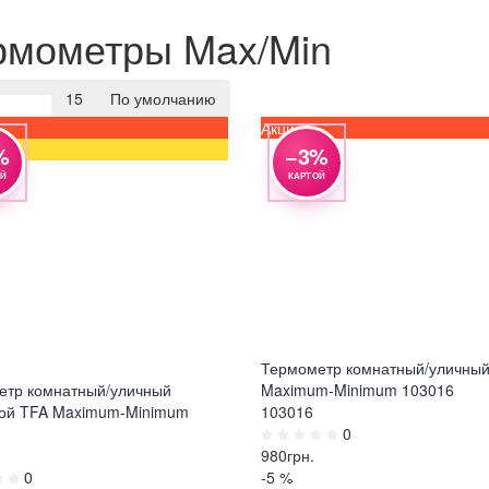
рмометры Max/Min
15
По умолчанию
Акция
тр
Просмотр
%
−3%
ОЙ
КАРТОЙ
Термометр комнатный/уличны
етр комнатный/уличный
Maximum-Minimum 103016
ой TFA Maximum-Minimum
103016
0
980
грн.
0
-5 %