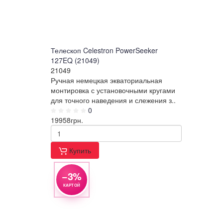
Телескоп Celestron PowerSeeker
127EQ (21049)
21049
Ручная немецкая экваториальная
монтировка с установочными кругами
для точного наведения и слежения з..
0
19958
грн.
Купить
−3%
КАРТОЙ