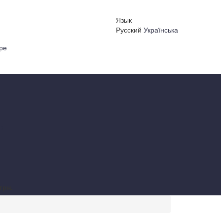
Язык
Русский
Українська
ре
 в
грн.