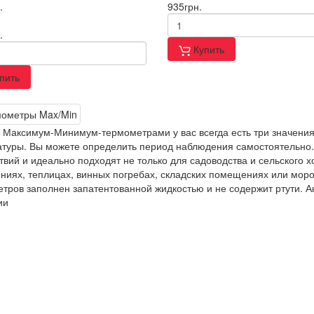
.
935
грн.
.
Купить
пить
 Максимум-Минимум-термометрами у вас всегда есть три значени
атуры.
Вы можете определить период наблюдения самостоятельно
твий и идеально подходят не только для садоводства и сельского х
иях, теплицах, винных погребах, складских помещениях или мор
тров заполнен запатентованной жидкостью и не содержит ртути. 
ии