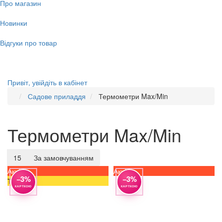
Про магазин
Новинки
Відгуки про товар
Привіт,
увійдіть в кабінет
Садове приладдя
Термометри Max/Min
Термометри Max/Min
15
За замовчуванням
Акція
Акція
−3%
−3%
Топ
КАРТКОЮ
КАРТКОЮ