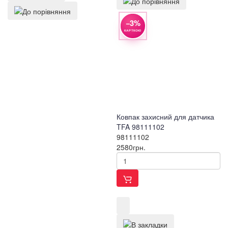
−3%
КАРТКОЮ
Ковпак захисний для датчика
TFA 98111102
98111102
2580
грн.