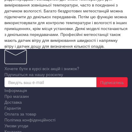
вимірювання зовнішньої температури, часто в поєднанні з
датчиком вологості. Багато бездротових метеостанцій можна
підключити до декількох передавачів. Потім цю функцію можна
використовувати для контролю температури і вологості в інших
приміщеннях, крім місця установки. Деякі моделі постачаються
з декількома передавачами. Професійні метеостанції також
мають датчик вітру для вимірювання швидкості і напрямку
вітру і датчик дощу для визначення кількості опадів.
Хочете бути в курсі всіх акцій і знижок?
Підпишіться на нашу розсилку
Підписатись
Інформація
Про магазин
Доставка
Гарантія
Оплата за товар
Політика конфіденційності
Умови угоди
Контакти