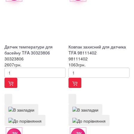
Датчик температури для
Ковпак захисний для датчика
басейну TFA 30323806
TFA 98111402
30323806
98111402
2607
грн.
1063
грн.
−3%
−3%