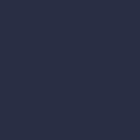
Годинники та будильники
+
Кухонне приладдя
+
Садове приладдя
+
Прилади для спорту та здоров'я
+
Прилади для сауни
Оптика для спостережень
+
Оптика для астрономії
+
Товари для подорожей