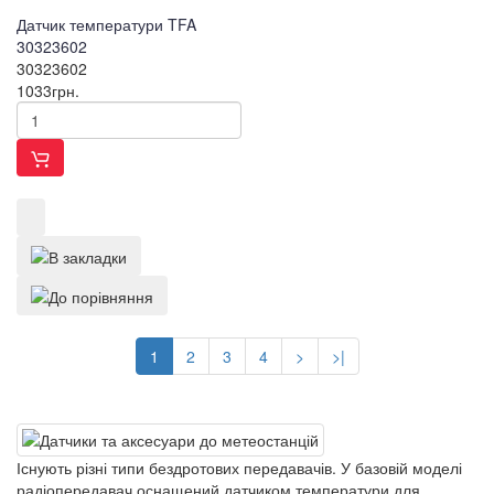
Датчик температури TFA
30323602
30323602
1033
грн.
1
2
3
4
>
>|
Існують різні типи бездротових передавачів. У базовій моделі
радіопередавач оснащений датчиком температури для