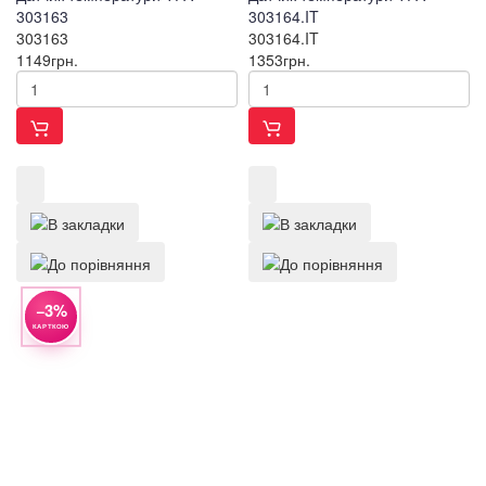
303163
303164.IT
303163
303164.IT
1149
грн.
1353
грн.
−3%
КАРТКОЮ