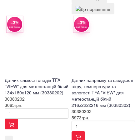
−3%
−3%
КАРТКОЮ
КАРТКОЮ
Датчик кількості опадів TFA
Датчик напрямку та швидкості
"VIEW" для метеостанцій білий
вітру, температури та
134х180x120 мм (30380202)
вологості TFA "VIEW" для
30380202
метеостанцій білий
3065
грн.
216х222x216 мм (30380302)
30380302
5973
грн.