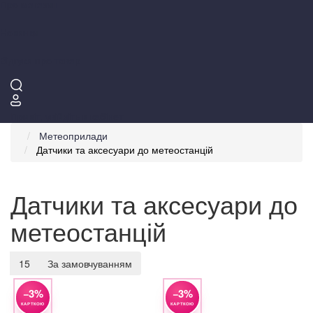
Про магазин
Новинки
Відгуки про товар
Привіт,
увійдіть в кабінет
Метеоприлади
Датчики та аксесуари до метеостанцій
Датчики та аксесуари до
метеостанцій
15
За замовчуванням
−3%
−3%
КАРТКОЮ
КАРТКОЮ