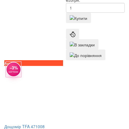
Акція
−3%
КАРТКОЮ
Дощомір TFA 471008