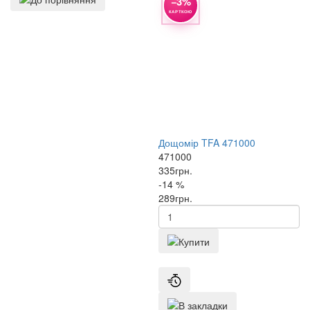
−3%
КАРТКОЮ
Дощомір TFA 471000
471000
335
грн.
-14 %
289
грн.