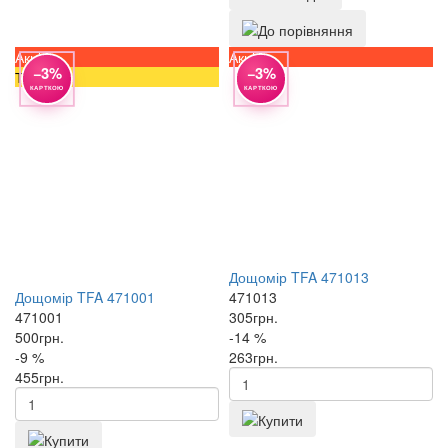
Акція
Акція
−3%
−3%
Топ
КАРТКОЮ
КАРТКОЮ
Дощомір TFA 471013
Дощомір TFA 471001
471013
471001
305
грн.
500
грн.
-14 %
-9 %
263
грн.
455
грн.