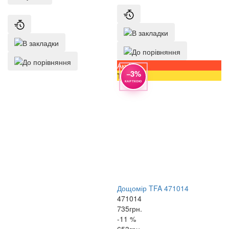
Акція
−3%
Топ
КАРТКОЮ
Дощомір TFA 471014
471014
735
грн.
-11 %
653
грн.