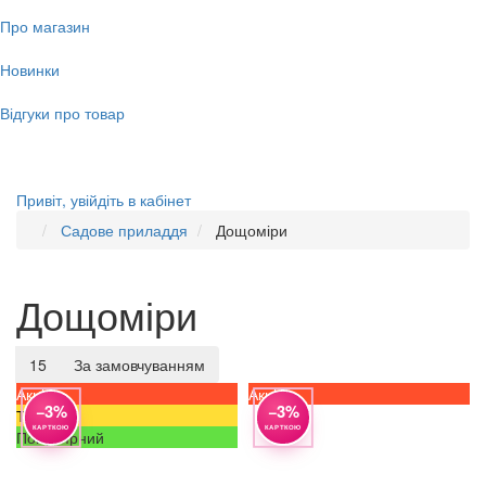
Про магазин
Новинки
Відгуки про товар
Привіт,
увійдіть в кабінет
Садове приладдя
Дощоміри
Дощоміри
15
За замовчуванням
Акція
Акція
−3%
−3%
Топ
КАРТКОЮ
КАРТКОЮ
Популярний