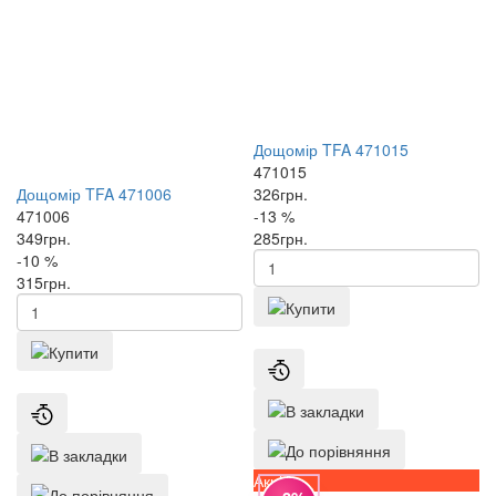
Дощомір TFA 471015
471015
Дощомір TFA 471006
326
грн.
471006
-13 %
349
грн.
285
грн.
-10 %
315
грн.
Акція