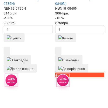
0735N)
0840N)
NBN18-0735N
NBN18-0840N
3145
грн.
3064
грн.
-10 %
-10 %
2830
грн.
2758
грн.
Акція
−3%
−3%
КАРТКОЮ
КАРТКОЮ