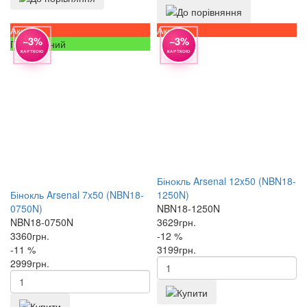
Акція
Акція
−3%
−3%
Популярний
КАРТКОЮ
КАРТКОЮ
Бінокль Arsenal 12x50 (NBN18-
Бінокль Arsenal 7x50 (NBN18-
1250N)
0750N)
NBN18-1250N
NBN18-0750N
3629
грн.
3360
грн.
-12 %
-11 %
3199
грн.
2999
грн.