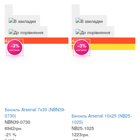
Акція
Акція
−3%
−3%
Топ
КАРТКОЮ
КАРТКОЮ
Бінокль Arsenal 7x30 (NBN39-
0730)
Бінокль Arsenal 10x25 (NB25-
NBN39-0730
1025)
6942
грн.
NB25-1025
-21 %
1223
грн.