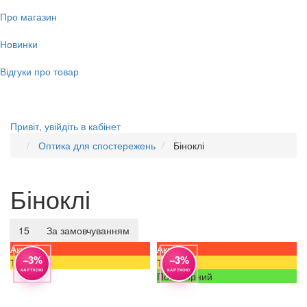
Про магазин
Новинки
Відгуки про товар
Привіт,
увійдіть в кабінет
Оптика для спостережень
Біноклі
Біноклі
15
За замовчуванням
Акція
Акція
−3%
−3%
Топ
Топ
КАРТКОЮ
КАРТКОЮ
Популярний