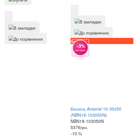
Акція
−3%
КАРТКОЮ
Бінокль Arsenal 10-30x50
(NBN18-103050N)
NBN18-103050N
5376
грн.
-10 %