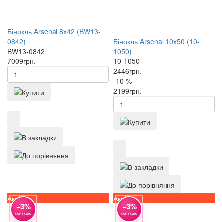
Бінокль Arsenal 8x42 (BW13-
0842)
Бінокль Arsenal 10x50 (10-
BW13-0842
1050)
7009
грн.
10-1050
2446
грн.
-10 %
2199
грн.
Акція
Акція
−3%
−3%
КАРТКОЮ
КАРТКОЮ