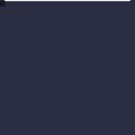
Каталог товарів
×
Метеоприлади
+
Годинники та будильники
+
Кухонне приладдя
+
Садове приладдя
+
Прилади для спорту та здоров'я
+
Прилади для сауни
Оптика для спостережень