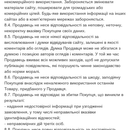
некомерційного використання. Забороняється змінювати
матеріали сайту, поширювати для громадських або
комерційних цілей. Будь-яке використання інформації на інших
сайтах або в комп'ютерних мережах забороняється.
8.4. Продавець не несе відповідальності за неповну, неточну,
некоректну вказівку Покупцем своїх даних.
8.5. Продавець не несе ніякої відповідальності за
висловлювання і думки відвідувачів сайту, залишені в якості
коментарів або оглядів. Думка Продавця може не збігатися з
думкою і позицією авторів оглядів і коментарів. У той же час
Продавець вживає всіх можливих заходів, щоб не допускати
публікацію повідомлень, які порушують чинне законодавство
або норми моралі.
8.6. Продавець не несе відповідальності за шкоду, заподіяну
Покупцеві внаслідок неналежного використання останнім
Товару, придбаного у Продавця.
8.7. Продавець не відповідає за збитки Покупця, що виникли в
результаті:
- надання недостовірної інформації при узгодженні
замовлення, у тому числі неправильної вказівки
ідентифікаційних відомостей;
- неправомірних дій третіх осіб.
8.8. Покупець несе повну відповідальність за достовірність