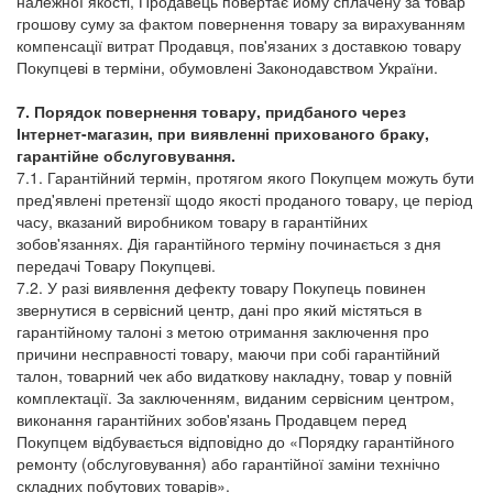
належної якості, Продавець повертає йому сплачену за товар
грошову суму за фактом повернення товару за вирахуванням
компенсації витрат Продавця, пов'язаних з доставкою товару
Покупцеві в терміни, обумовлені Законодавством України.
7. Порядок повернення товару, придбаного через
Інтернет-магазин, при виявленні прихованого браку,
гарантійне обслуговування.
7.1. Гарантійний термін, протягом якого Покупцем можуть бути
пред'явлені претензії щодо якості проданого товару, це період
часу, вказаний виробником товару в гарантійних
зобов'язаннях. Дія гарантійного терміну починається з дня
передачі Товару Покупцеві.
7.2. У разі виявлення дефекту товару Покупець повинен
звернутися в сервісний центр, дані про який містяться в
гарантійному талоні з метою отримання заключення про
причини несправності товару, маючи при собі гарантійний
талон, товарний чек або видаткову накладну, товар у повній
комплектації. За заключенням, виданим сервісним центром,
виконання гарантійних зобов'язань Продавцем перед
Покупцем відбувається відповідно до «Порядку гарантійного
ремонту (обслуговування) або гарантійної заміни технічно
складних побутових товарів».