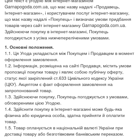
Цей текст є угодою між інтернет-магазином
Garnapogoda.com.ua
, що має назву надалі «Продавець,
Інтернет-магазин», і користувачем послуг інтернет-магазину,
що має назву надалі «Покупець» і визначає умови придбання
товарів через сайт інтернет-магазину
Garnapogoda.com.ua
.
Здійснюючи покупку в інтернет-магазині, Покупець
погоджується з усіма нижчепереліченими умовами.
1. Основні положення.
1.1. Ця Угода укладається між Покупцем і Продавцем в момент
оформлення замовлення.
1.2. Інформація, розміщена на сайті Продавця, містить умови
пропозиції покупки товару і являє собою публічну оферту,
статус якої закріплений ст.633 Цивільного кодексу України
(ЦКУ). Акцептом є факт оформлення замовлення на
запропонований товар.
1.3. Здійснюючи покупку, Покупець погоджується з умовами,
обговореними цією Угодою.
1.4. Здійснити покупку в Інтернет-магазині може будь-яка
фізична або юридична особа, здатна прийняти й оплатити
товар.
1.5. Товар оплачується в національній валюті України при
доставці товару або безготівковим банківським переказом.