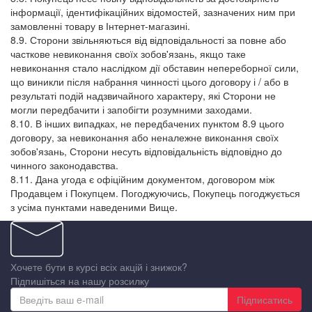
інформації, ідентифікаційних відомостей, зазначених ним при
замовленні товару в Інтернет-магазині.
8.9. Сторони звільняються від відповідальності за повне або
часткове невиконання своїх зобов'язань, якщо таке
невиконання стало наслідком дії обставин непереборної сили,
що виникли після набрання чинності цього договору і / або в
результаті подій надзвичайного характеру, які Сторони не
могли передбачити і запобігти розумними заходами.
8.10. В інших випадках, не передбачених пунктом 8.9 цього
договору, за невиконання або неналежне виконання своїх
зобов'язань, Сторони несуть відповідальність відповідно до
чинного законодавства.
8.11. Дана угода є офіційним документом, договором між
Продавцем і Покупцем. Погоджуючись, Покупець погоджується
з усіма пунктами наведеними Вище.
Хочете бути в курсі всіх акцій і знижок?
Підпишіться на нашу розсилку
Підписатись