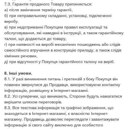
7.3. Гарантія проданого Товару припиняється:
а) після закінчення терміну гарантії,
б) при неправильному складанні, установці, підключенні
виробу,
в) при недотриманні Покупцем правил експлуатації та
обслуговування, які наведені в інструкції, а також гарантійному
талоні, що додаються до товару,
г) при наявності на виробі механічних пошкоджень або слідів
самостійного втручання в конструкцію приладу, а також слідів
хімічних речовин,
д) при відсутності у Покупця гарантійного талону на виріб.
8. Інші умови.
8.1. У разі виникнення питань і претензій з боку Покупця він
повинен звернутися до Продавця, використовуючи контактну
інформацію, розміщену в Інтернет-магазині.
8.2. Усі суперечки, що виникають, Сторони будуть намагатися
вирішити шляхом переговорів.
8.3. Вся текстова інформація та графічні зображення, що
знаходяться в Інтернет-магазині, є власністю Інтернет-
магазину. Продавець дозволяє переглядати і завантажувати
інформацію зі свого сайту виключно для особистого