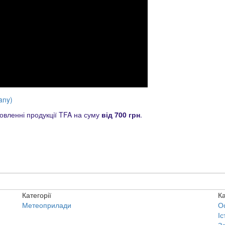
any)
вленні продукції TFA на суму
від 700 грн
.
Категорії
Ка
Метеоприлади
О
Іс