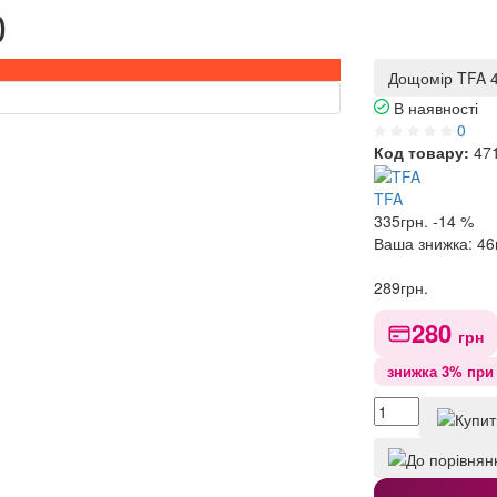
0
Дощомір TFA 
В наявності
0
Код товару:
47
TFA
335
грн.
-14 %
Ваша знижка:
46
289
грн.
280
грн
знижка 3% при 