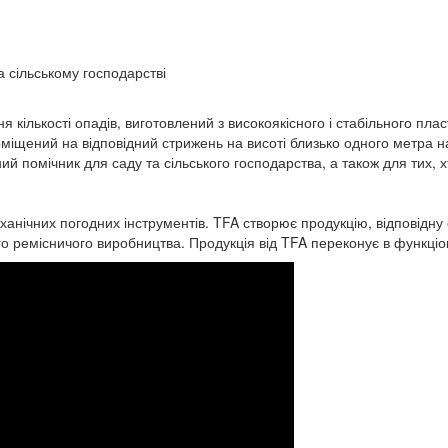
а сільському господарстві
я кількості опадів, виготовлений з високоякісного і стабільного пл
міщений на відповідний стрижень на висоті близько одного метра н
ий помічник для саду та сільського господарства, а також для тих, 
ічних погодних інструментів. TFA створює продукцію, відповідну 
о ремісничого виробництва. Продукція від TFA переконує в функціон