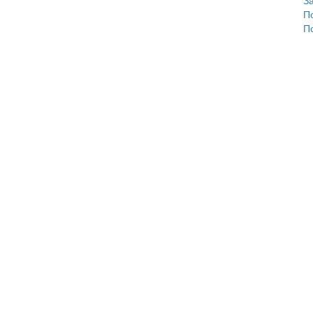
З
П
П