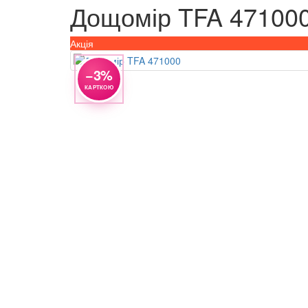
Дощомір TFA 47100
Акція
−3%
КАРТКОЮ