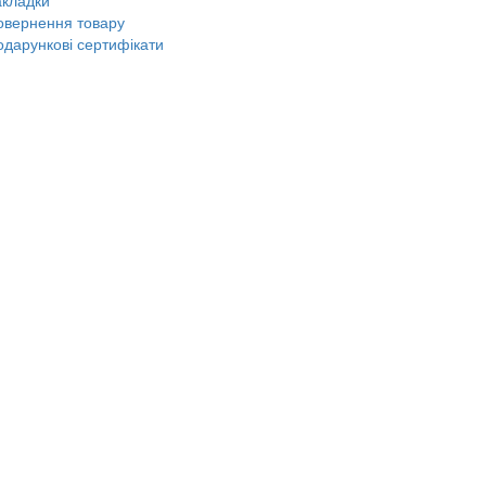
акладки
овернення товару
одарункові сертифікати