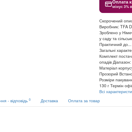
Оплата к
мінус 3% 
Скорочений опи
Виробник: TFA 
Зроблено у Німе
у саду та сільсь
Практичний до..
Загальні характ
Комплект поста
опадів
Діапазон:
Матеріал корпус
Прозорий
Встан
Розміри пакуван
130 г
Термін офіц
Всі характеристи
0
ння - відповідь
Доставка
Оплата за товар