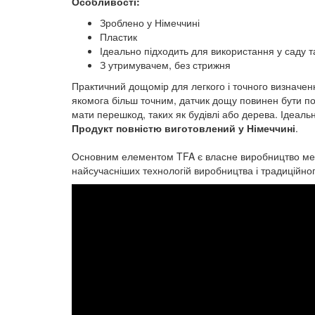
Особливості:
Зроблено у Німеччині
Пластик
Ідеально підходить для використання у саду т
З утримувачем, без стрижня
Практичний дощомір для легкого і точного визначенн
якомога більш точним, датчик дощу повинен бути по
мати перешкод, таких як будівлі або дерева. Ідеальн
Продукт повністю виготовлений у Німеччині
.
Основним елементом TFA є власне виробництво механ
найсучасніших технологій виробництва і традиційног