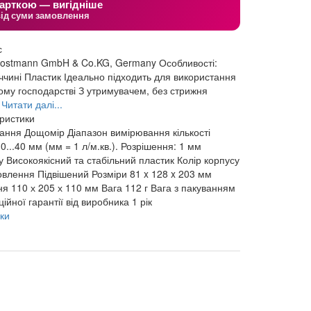
арткою — вигідніше
від суми замовлення
с
Dostmann GmbH & Co.KG, Germany Особливості:
ччині Пластик Ідеально підходить для використання
кому господарстві З утримувачем, без стрижня
.
Читати далі...
еристики
чання
Дощомір
Діапазон вимірювання кількості
 0...40 мм (мм = 1 л/м.кв.). Розрішення: 1 мм
у
Високоякісний та стабільний пластик
Колір корпусу
овлення
Підвішений
Розміри
81 x 128 x 203 мм
ня
110 х 205 х 110 мм
Вага
112 г
Вага з пакуванням
ійної гарантії від виробника
1 рік
ки