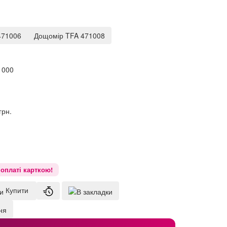
471006
Дощомір TFA 471008
1000
грн.
оплаті карткою!
Купити