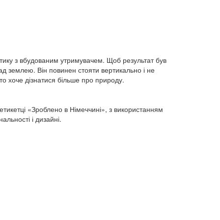
астику з вбудованим утримувачем. Щоб результат був
ад землею. Він повинен стояти вертикально і не
хто хоче дізнатися більше про природу.
етикетці «Зроблено в Німеччині», з використанням
альності і дизайні.