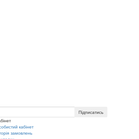
Підписатись
бінет
собистий кабінет
торія замовлень