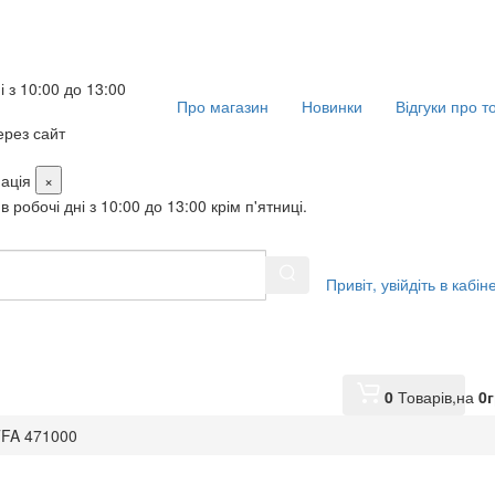
і з 10:00 до 13:00
Про магазин
Новинки
Відгуки про т
рез сайт
ація
×
в робочі дні з 10:00 до 13:00 крім п'ятниці.
Привіт,
увійдіть в кабін
0
Товарів,
на
0
г
FA 471000