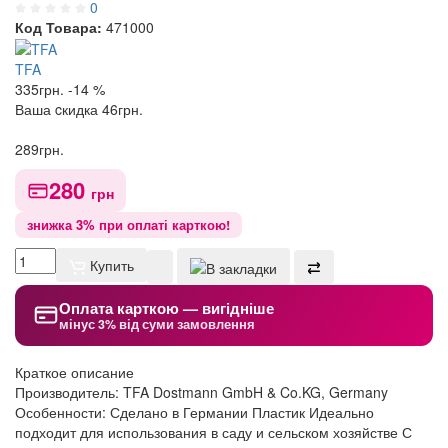
0
Код Товара:
471000
TFA
335
грн.
-14 %
Ваша cкидка
46
грн.
289
грн.
280
грн
знижка 3% при оплаті карткою!
Купить
Оплата карткою — вигідніше
мінус 3% від суми замовлення
Краткое описание
Производитель: TFA Dostmann GmbH & Co.KG, Germany
Особенности: Сделано в Германии Пластик Идеально
подходит для использования в саду и сельском хозяйстве С