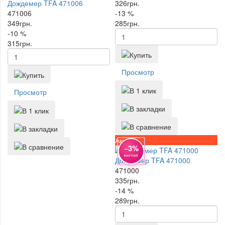
Дождемер TFA 471006
326
грн.
471006
-13 %
349
грн.
285
грн.
-10 %
315
грн.
Просмотр
Просмотр
Акция
−3%
КАРТОЙ
Дождемер TFA 471000
471000
335
грн.
-14 %
289
грн.