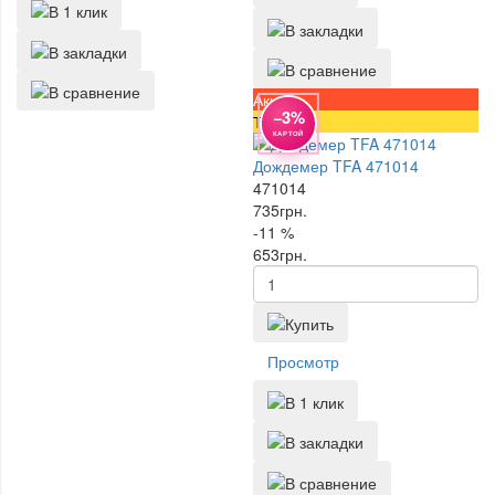
Акция
−3%
Топ
КАРТОЙ
Дождемер TFA 471014
471014
735
грн.
-11 %
653
грн.
Просмотр