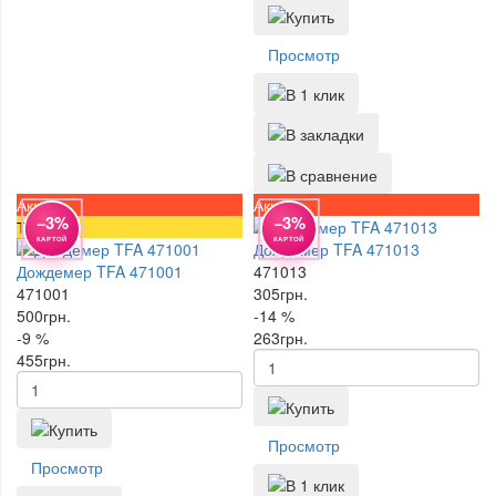
Просмотр
Акция
Акция
−3%
−3%
Топ
КАРТОЙ
КАРТОЙ
Дождемер TFA 471013
Дождемер TFA 471001
471013
471001
305
грн.
500
грн.
-14 %
-9 %
263
грн.
455
грн.
Просмотр
Просмотр