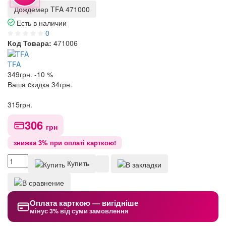
Дождемер TFA 471000
Есть в наличии
0
Код Товара:
471006
TFA
349
грн.
-10 %
Ваша cкидка
34
грн.
315
грн.
306
грн
знижка 3% при оплаті карткою!
Купить
Оплата карткою — вигідніше
мінус 3% від суми замовлення