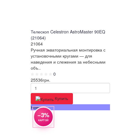
Телескоп Celestron AstroMaster 90EQ
(21064)
21064
Ручная экваториальная монтировка с
установочными кругами — для
наведения и слежения за небесными
объ..
0
25536
грн.
Купить
Новинка
−3%
КАРТОЙ