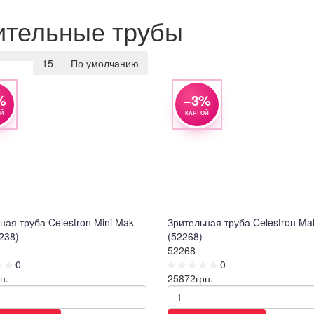
ительные трубы
15
По умолчанию
тр
Просмотр
%
−3%
ОЙ
КАРТОЙ
ная труба Celestron Mini Mak
Зрительная труба Celestron Ma
238)
(52268)
52268
0
0
н.
25872
грн.