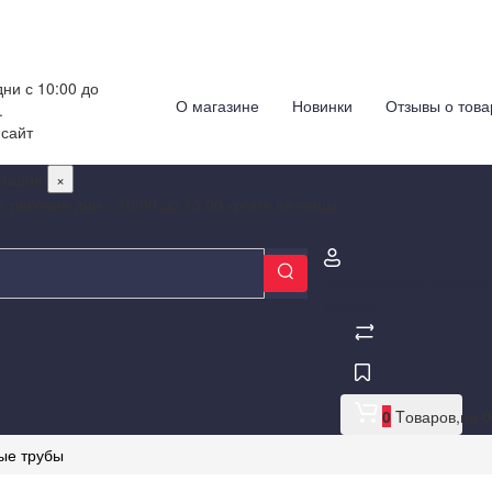
ни с 10:00 до
О магазине
Новинки
Отзывы о това
.
 сайт
мация
×
в рабочие дни с 10:00 до 13:00 кроме пятницы.
Здравствуйте,
войдите
кабинет
0
Tоваров,
на
0
ые трубы