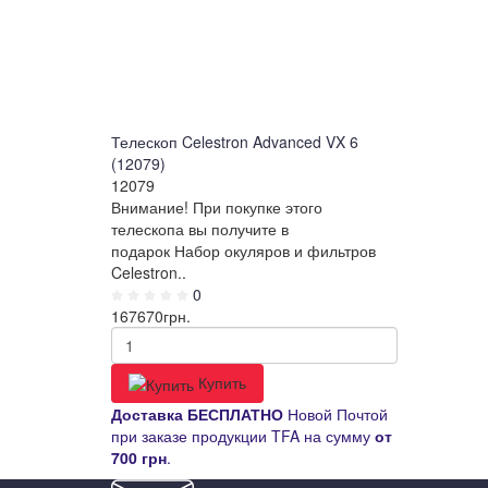
Телескоп Celestron Advanced VX 6
(12079)
12079
Внимание! При покупке этого
телескопа вы получите в
подарок Набор окуляров и фильтров
Celestron..
0
167670
грн.
Купить
Д
оставка
БЕСПЛАТНО
Новой Почтой
при заказе продукции TFA на сумму
от
700 грн
.