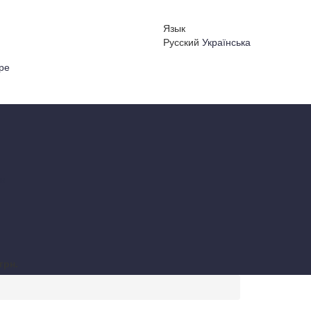
Язык
Русский
Українська
ре
 в
грн.