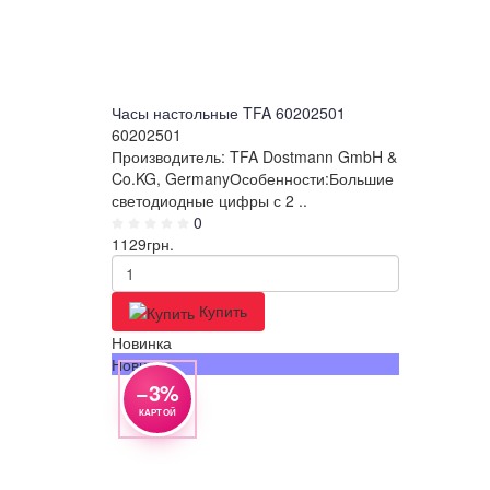
Часы настольные TFA 60202501
60202501
Производитель: TFA Dostmann GmbH &
Co.KG, GermanyОсобенности:Большие
светодиодные цифры с 2 ..
0
1129
грн.
Купить
Новинка
Новинка
−3%
КАРТОЙ