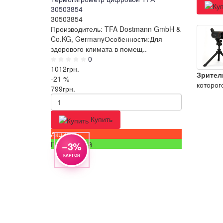
30503854
30503854
Производитель: TFA Dostmann GmbH &
Co.KG, GermanyОсобенности:Для
здорового климата в помещ..
0
1012
грн.
Зрител
-21 %
которог
799
грн.
Купить
Акция
Популярный
−3%
КАРТОЙ