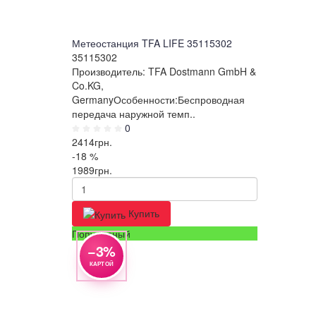
Метеостанция TFA LIFE 35115302
35115302
Производитель: TFA Dostmann GmbH &
Co.KG,
GermanyОсобенности:Беспроводная
передача наружной темп..
0
2414
грн.
-18 %
1989
грн.
Купить
Популярный
−3%
КАРТОЙ