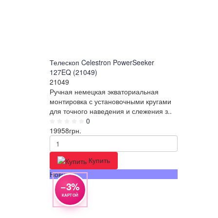
Телескоп Celestron PowerSeeker
127EQ (21049)
21049
Ручная немецкая экваториальная
монтировка с установочными кругами
для точного наведения и слежения з..
0
19958
грн.
Купить
Новинка
−3%
КАРТОЙ