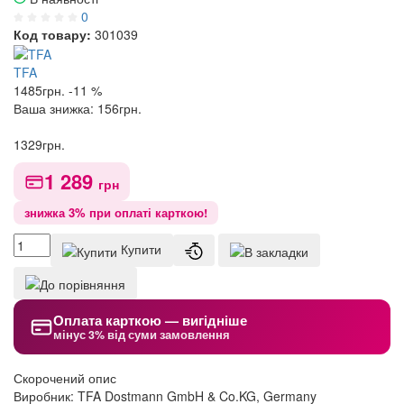
0
Код товару:
301039
TFA
1485
грн.
-11 %
Ваша знижка:
156
грн.
1329
грн.
1 289
грн
знижка 3% при оплаті карткою!
Купити
Оплата карткою — вигідніше
мінус 3% від суми замовлення
Скорочений опис
Виробник: TFA Dostmann GmbH & Co.KG, Germany