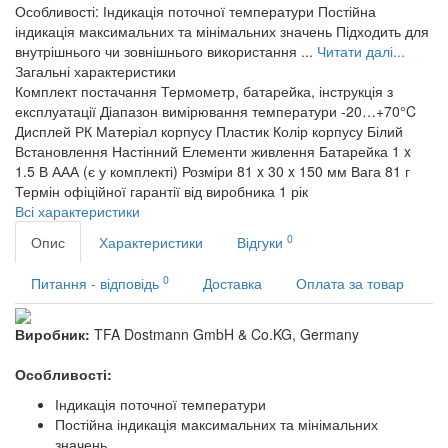
Особливості: Індикація поточної температури Постійна
індикація максимальних та мінімальних значень Підходить для
внутрішнього чи зовнішнього використання ...
Читати далі...
Загальні характеристики
Комплект постачання
Термометр, батарейка, інструкція з
експлуатації
Діапазон вимірювання температури
-20…+70°C
Дисплей
РК
Матеріал корпусу
Пластик
Колір корпусу
Білий
Встановлення
Настінний
Елементи живлення
Батарейка 1 x
1.5 В ААА (є у комплекті)
Розміри
81 x 30 x 150 мм
Вага
81 г
Термін офіційної гарантії від виробника
1 рік
Всі характеристики
0
Опис
Характеристики
Відгуки
0
Питання - відповідь
Доставка
Оплата за товар
Виробник:
TFA Dostmann GmbH & Co.KG, Germany
Особливості:
Індикація поточної температури
Постійна індикація максимальних та мінімальних
значень