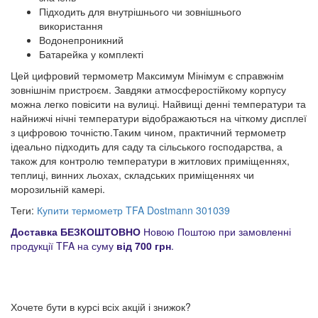
Підходить для внутрішнього чи зовнішнього
використання
Водонепроникний
Батарейка у комплекті
Цей цифровий термометр Максимум Мінімум є справжнім
зовнішнім пристроєм. Завдяки атмосферостійкому корпусу
можна легко повісити на вулиці. Найвищі денні температури та
найнижчі нічні температури відображаються на чіткому дисплеї
з цифровою точністю.Таким чином, практичний термометр
ідеально підходить для саду та сільського господарства, а
також для контролю температури в житлових приміщеннях,
теплиці, винних льохах, складських приміщеннях чи
морозильній камері.
Теги:
Купити термометр TFA Dostmann 301039
Доставка БЕЗКОШТОВНО
Новою Поштою при замовленні
продукції TFA на суму
від 700 грн
.
Хочете бути в курсі всіх акцій і знижок?