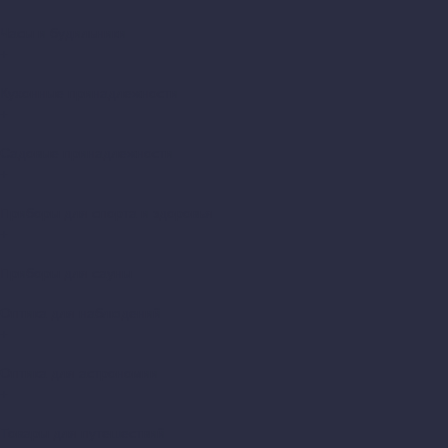
Часы и будильники
+
Кухонные принадлежности
+
Садовые принадлежности
+
Приборы для спорта и здоровья
+
Приборы для сауны
Оптика для наблюдений
+
Оптика для астрономии
+
Товары для путешествий