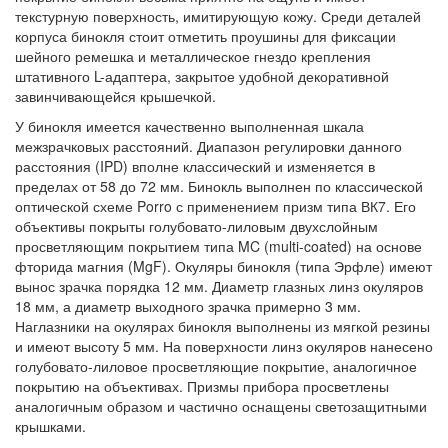
текстурную поверхность, имитирующую кожу. Среди деталей
корпуса бинокля стоит отметить проушины для фиксации
шейного ремешка и металлическое гнездо крепления
штативного L-адаптера, закрытое удобной декоративной
завинчивающейся крышечкой.
У бинокля имеется качественно выполненная шкала
межзрачковых расстояний. Диапазон регулировки данного
расстояния (IPD) вполне классический и изменяется в
пределах от 58 до 72 мм. Бинокль выполнен по классической
оптической схеме Porro с применением призм типа ВК7. Его
объективы покрыты голубовато-лиловым двухслойным
просветляющим покрытием типа MC (multi-coated) на основе
фторида магния (MgF). Окуляры бинокля (типа Эрфле) имеют
вынос зрачка порядка 12 мм. Диаметр глазных линз окуляров
18 мм, а диаметр выходного зрачка примерно 3 мм.
Наглазники на окулярах бинокля выполнены из мягкой резины
и имеют высоту 5 мм. На поверхности линз окуляров нанесено
голубовато-лиловое просветляющие покрытие, аналогичное
покрытию на объективах. Призмы прибора просветлены
аналогичным образом и частично оснащены светозащитными
крышками.