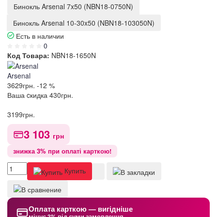
Бинокль Arsenal 7x50 (NBN18-0750N)
Бинокль Arsenal 10-30x50 (NBN18-103050N)
Есть в наличии
0
Код Товара:
NBN18-1650N
Arsenal
3629
грн.
-12 %
Ваша cкидка
430
грн.
3199
грн.
3 103
грн
знижка 3% при оплаті карткою!
Купить
Оплата карткою — вигідніше
мінус 3% від суми замовлення