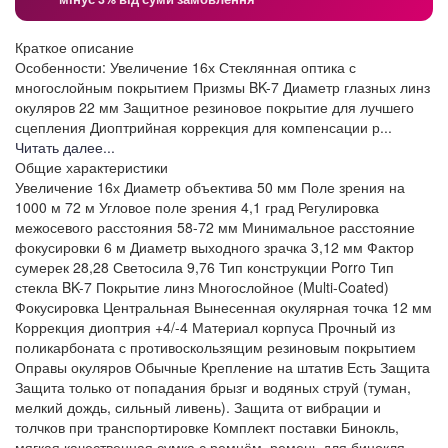
Краткое описание
Особенности: Увеличение 16х Стеклянная оптика с
многослойным покрытием Призмы BK-7 Диаметр глазных линз
окуляров 22 мм Защитное резиновое покрытие для лучшего
сцепления Диоптрийная коррекция для компенсации р...
Читать далее...
Общие характеристики
Увеличение
16х
Диаметр объектива
50 мм
Поле зрения на
1000 м
72 м
Угловое поле зрения
4,1 град
Регулировка
межосевого расстояния
58-72 мм
Минимальное расстояние
фокусировки
6 м
Диаметр выходного зрачка
3,12 мм
Фактор
сумерек
28,28
Светосила
9,76
Тип конструкции
Porro
Тип
стекла
BK-7
Покрытие линз
Многослойное (Multi-Coated)
Фокусировка
Центральная
Вынесенная окулярная точка
12 мм
Коррекция диоптрия
+4/-4
Материал корпуса
Прочный из
поликарбоната с противоскользящим резиновым покрытием
Оправы окуляров
Обычные
Крепление на штатив
Есть
Защита
Защита только от попадания брызг и водяных струй (туман,
мелкий дождь, сильный ливень). Защита от вибрации и
толчков при транспортировке
Комплект поставки
Бинокль,
мягкая качественная сумка с ремнём, ремень для бинокля,