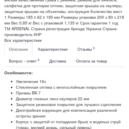
салфетка для протирки оптики, защитная крышка на окуляры,
защитные крышки на объективы, инструкция
Количество мест
1
Размеры
185 x 62 x 195 мм
Размеры упаковки
200 х 80 х 218
мм
Вес
0,85 кг
Вес с упаковкой
1,135 кг
Срок гарантии
1 год
ТМ
ARSENAL
Страна регистрации бренда
Украина
Страна-
производитель
КНР
Все характеристики
0
Описание
Характеристики
Отзывы
0
Вопрос - ответ
Доставка
Оплата за товар
Особенности:
Увеличение 16х
Стеклянная оптика с многослойным покрытием
Призмы BK-7
Диаметр глазных линз окуляров 22 мм
Защитное резиновое покрытие для лучшего сцепления
Диоптрийная коррекция для компенсации различной
остроты зрения
Корпус с защитой от попадания брызг и водяных струй
(туман, мелкий дождь, сильный ливень)