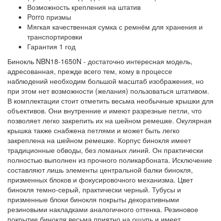
Возможность крепления на штатив
Porro призмы
Мягкая качественная сумка с ремнём для хранения и
транспортировки
Гарантия 1 год
Бинокль NBN18-1650N - достаточно интересная модель,
адресованная, прежде всего тем, кому в процессе
наблюдений необходим большой масштаб изображения, но
при этом нет возможности (желания) пользоваться штативом.
В комплектации стоит отметить весьма необычные крышки для
объективов. Они внутренние и имеют разрезные петли, что
позволяет легко закрепить их на шейном ремешке. Окулярная
крышка также снабжена петлями и может быть легко
закреплена на шейном ремешке. Корпус бинокля имеет
традиционные обводы, без ломаных линий. Он практически
полностью выполнен из прочного поликарбоната. Исключение
составляют лишь элементы центральной балки бинокля,
призменных блоков и фокусировочного механизма. Цвет
бинокля темно-серый, практически черный. Тубусы и
призменные блоки бинокля покрыты декоративными
резиновыми накладками аналогичного оттенка. Резиновое
покрытие бинокля весьма приятно на ощупь и имеет