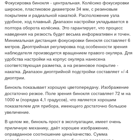
Фокусировка бинокля - центральная. Колёсико фокусировки
широкое, пластиковое диаметром 34 мм, с резиновым
покрытием и радиальной накаткой. Расположение узла
удобное, ход плавный. Диапазон настройки укладывается в
полтора оборота колёсика. Это гарантирует, что процесс
наведения на резкость будет весьма информативен и точен.
Минимальная дистанция фокусировки бинокля составляет 6
метров. Диоптрийная регулировка под особенности зрения
наблюдателя производится вращением правого окуляра. Для
удобства настройки на корпус окуляра нанесена
соответствующая разметка, а на резиновое покрытие -
накатка. Диапазон диоптрийной подстройки составляет +/-4
диоптрии.
Бинокль показывает хорошую цветопередачу. Изображение
достаточно резкое. Поле зрения бинокля составляет 72 м на
1000 м (порядка 4,1 градусов), что является хорошим
показателем для прибора, имеющего достаточно большое
увеличение.
В целом же, бинокль прост в эксплуатации, имеет очень
приличную механику, даёт хорошее изображение,
оправданное соотношение цена/качество. Сумма