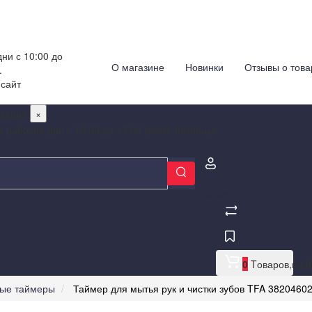
ни с 10:00 до
О магазине
Новинки
Отзывы о това
.
 сайт
мация
×
в рабочие дни с 10:00 до 13:00 кроме пятницы.
Здравствуйте,
войдите
кабинет
0
Tоваров,
на
0
ные таймеры
Таймер для мытья рук и чистки зубов TFA 3820460