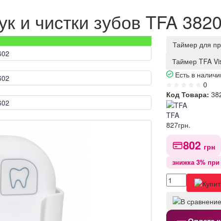
ук и чистки зубов TFA 382
Таймер для пр
Таймер TFA Vi
Есть в наличи
0
Код Товара:
38
TFA
827
грн.
802
грн
знижка 3% при 