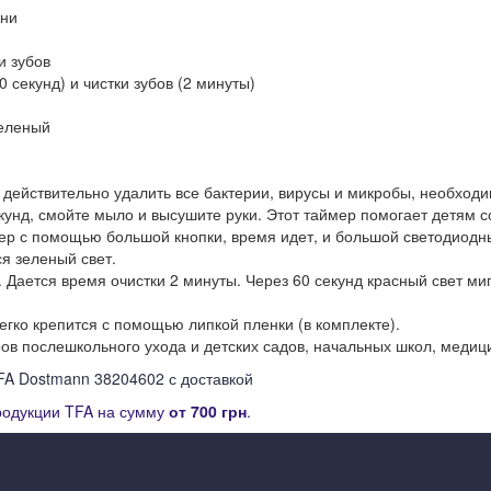
ени
и зубов
секунд) и чистки зубов (2 минуты)
зеленый
 действительно удалить все бактерии, вирусы и микробы, необходи
секунд, смойте мыло и высушите руки. Этот таймер помогает детям
ер с помощью большой кнопки, время идет, и большой светодиодны
ся зеленый свет.
 Дается время очистки 2 минуты. Через 60 секунд красный свет миг
егко крепится с помощью липкой пленки (в комплекте).
ров послешкольного ухода и детских садов, начальных школ, медиц
TFA Dostmann 38204602 с доставкой
родукции TFA на сумму
от
700 грн
.