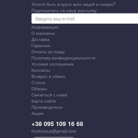
Хотите быть в курсе всех акций и скидок?
Подпишитесь на нашу рассылку
Информация
О магазине
Доставка
Гарантия
Оплата за товар
Политика конфиденциальности
Условия соглашения
Контакты
Возврат и обмен
Статьи
Обзоры
Связаться с нами
Карта сайта
Производители
Акции
+38 095 109 16 68
frostovaua@gmail.com