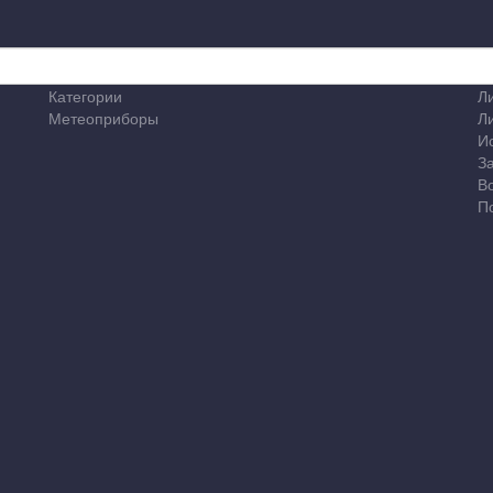
Категории
Л
Метеоприборы
Л
И
З
В
П