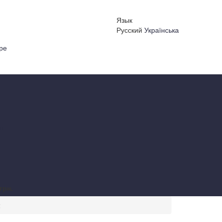
Язык
Русский
Українська
ре
 в
грн.
2