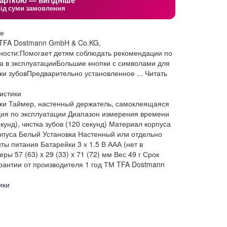
арткою — вигідніше
від суми замовлення
ие
 TFA Dostmann GmbH & Co.KG,
ости:Помогает детям соблюдать рекомендации по
 в эксплуатацииБольшие кнопки с символами для
тки зубовПредварительно установленное ...
Читать
истики
ки
Таймер, настенный держатель, самоклеящаяся
ция по эксплуатации
Диапазон измерения времени
кунд), чистка зубов (120 секунд)
Материал корпуса
рпуса
Белый
Установка
Настенный или отдельно
ты питания
Батарейки 3 х 1.5 В ААА (нет в
еры
57 (63) x 29 (33) x 71 (72) мм
Вес
49 г
Срок
антии от производителя
1 год
ТМ
TFA Dostmann
ики