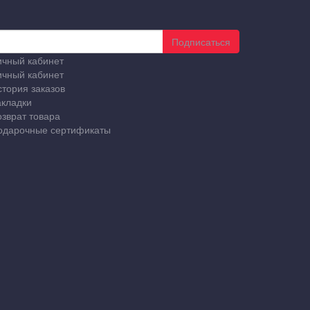
Подписаться
ичный кабинет
ичный кабинет
стория заказов
акладки
озврат товара
одарочные сертификаты