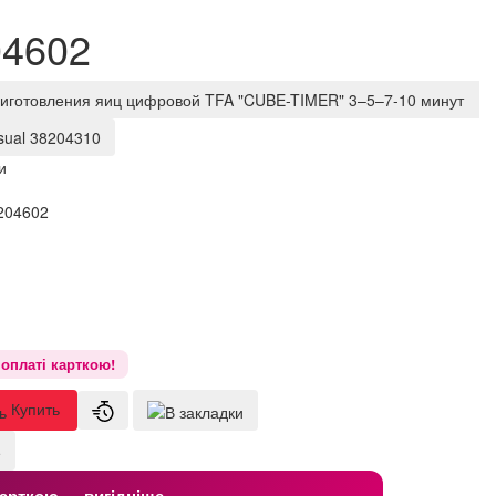
04602
иготовления яиц цифровой TFA "CUBE-TIMER" 3–5–7-10 минут
sual 38204310
и
204602
оплаті карткою!
Купить