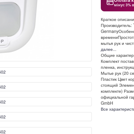
Оплата к
мінус 3% 
Краткое описан
Производитель:
GermanyОсобенн
времениПростота
мытья рук и чис
далее...
Общие характер
Комплект постав
пленка, инструк
Мытье рук (20 се
Пластик
Цвет ко
стоящий
Элемен
комплекте)
Разм
официальной гар
GmbH
Все характерист