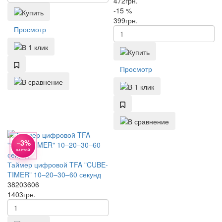
472
грн.
-15 %
399
грн.
Просмотр
Просмотр
−3%
КАРТОЙ
Таймер цифровой TFA "CUBE-
TIMER" 10–20–30–60 секунд
38203606
1403
грн.