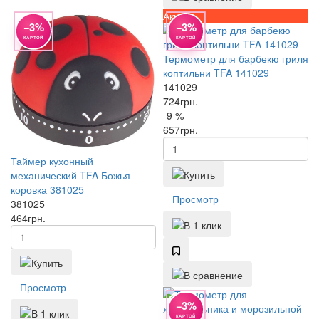
Акция
−3%
−3%
КАРТОЙ
КАРТОЙ
Термометр для барбекю гриля
коптильни TFA 141029
141029
724
грн.
-9 %
657
грн.
Таймер кухонный
механический TFA Божья
коровка 381025
Просмотр
381025
464
грн.
Просмотр
−3%
КАРТОЙ