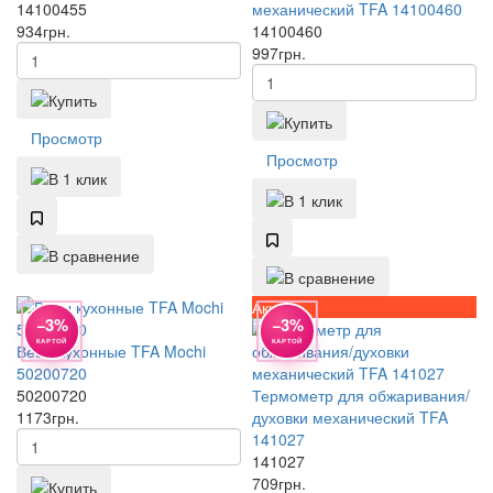
14100455
механический TFA 14100460
934
грн.
14100460
997
грн.
Просмотр
Просмотр
Акция
−3%
−3%
КАРТОЙ
КАРТОЙ
Весы кухонные TFA Mochi
50200720
50200720
Термометр для обжаривания/
1173
грн.
духовки механический TFA
141027
141027
709
грн.