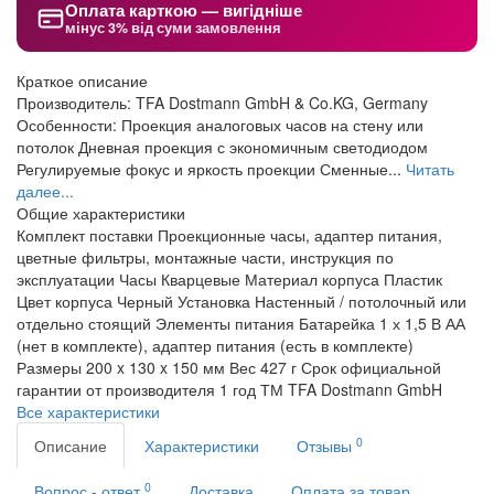
Оплата карткою — вигідніше
мінус 3% від суми замовлення
Краткое описание
Производитель: TFA Dostmann GmbH & Co.KG, Germany
Особенности: Проекция аналоговых часов на стену или
потолок Дневная проекция с экономичным светодиодом
Регулируемые фокус и яркость проекции Сменные...
Читать
далее...
Общие характеристики
Комплект поставки
Проекционные часы, адаптер питания,
цветные фильтры, монтажные части, инструкция по
эксплуатации
Часы
Кварцевые
Материал корпуса
Пластик
Цвет корпуса
Черный
Установка
Настенный / потолочный или
отдельно стоящий
Элементы питания
Батарейка 1 х 1,5 В АА
(нет в комплекте), адаптер питания (есть в комплекте)
Размеры
200 x 130 x 150 мм
Вес
427 г
Срок официальной
гарантии от производителя
1 год
ТМ
TFA Dostmann GmbH
Все характеристики
0
Описание
Характеристики
Отзывы
0
Вопрос - ответ
Доставка
Оплата за товар