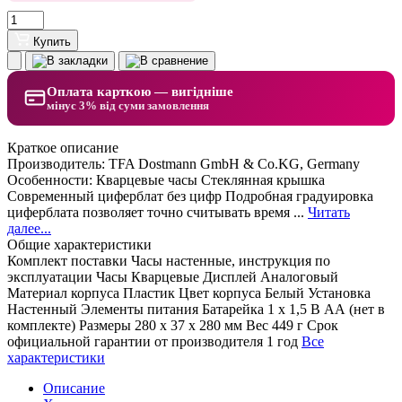
Купить
Оплата карткою — вигідніше
мінус 3% від суми замовлення
Краткое описание
Производитель: TFA Dostmann GmbH & Co.KG, Germany
Особенности: Кварцевые часы Стеклянная крышка
Современный циферблат без цифр Подробная градуировка
циферблата позволяет точно считывать время ...
Читать
далее...
Общие характеристики
Комплект поставки
Часы настенные, инструкция по
эксплуатации
Часы
Кварцевые
Дисплей
Аналоговый
Материал корпуса
Пластик
Цвет корпуса
Белый
Установка
Настенный
Элементы питания
Батарейка 1 x 1,5 В АА (нет в
комплекте)
Размеры
280 x 37 x 280 мм
Вес
449 г
Срок
официальной гарантии от производителя
1 год
Все
характеристики
Описание