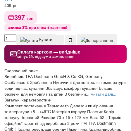
409
грн.
397
грн
знижка 3% при оплаті карткою!
Купити
Оплата карткою — вигідніше
мінус 3% від суми замовлення
Скорочений опис
Виробник: TFA Dostmann GmbH & Co.KG, Germany
Особливості: Зроблено в Німеччині Для контролю температури
води під час купання Збільшує комфорт купання Більше
безпеки для немовлят та дітей З безпечни...
Читати далі...
Загальні характеристики
Комплект постачання
Термометр
Діапазон вимірювання
температури
+8…+49°C
Матеріал корпусу
Пластик
Колір
корпусу
Червоний
Розміри
70 x 15 x 178 мм
Вага
52 г
Термін
офіційної гарантії від виробника
3 роки
ТМ
TFA Dostmann
GmbH
Країна реєстрації бренду
Німеччина
Країна-виробник