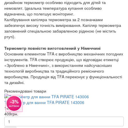
дизайном термометр особливо підходить для дітей та
немовлят. Ідеальна температура купання особливо
відзначена, що полегшує моніторинг.
Калібрування капіляра термометра за 2 позначками
забезпечує високу точність вимірювання. Капіляр термометра
заповнений спеціальною забарвленою рідиною (не містить
ртуті).
Термометр повністю виготовлений у Німеччині
Основним елементом TFA є виробництво механічних погодних
інструментів. TFA створює продукцію, що відповідає етикетці
«Зроблено в Німеччині», з використанням найсучасніших
технологій виробництва та традиційного ремісничого
виробництва. Продукція від TFA переконує у функціональності
та дизайні.
Рекомендовані товари
−3%
Термометр для ванни TFA PIRATE 143006
КАРТКОЮ
143006
409
грн.