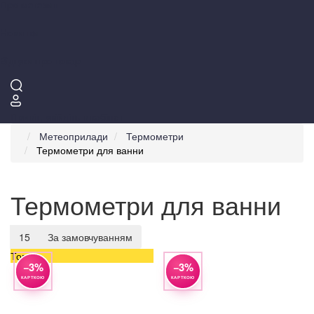
Про магазин
Новинки
Відгуки про товар
Привіт,
увійдіть в кабінет
Метеоприлади
Термометри
Термометри для ванни
Термометри для ванни
15
За замовчуванням
Топ
−3%
−3%
КАРТКОЮ
КАРТКОЮ