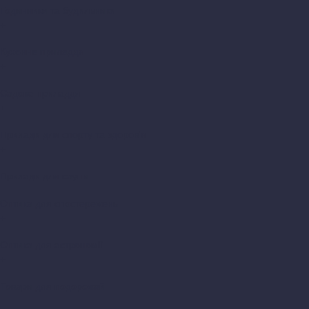
Годинники та будильники
+
Кухонне приладдя
+
Садове приладдя
+
Прилади для спорту та здоров'я
+
Прилади для сауни
Оптика для спостережень
+
Оптика для астрономії
+
Товари для подорожей