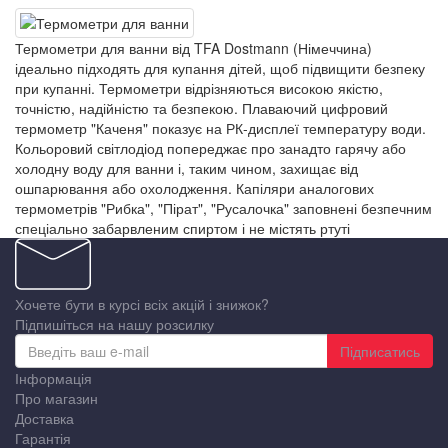
Термометри для ванни від TFA Dostmann (Німеччина)
ідеально підходять для купання дітей, щоб підвищити безпеку
при купанні. Термометри відрізняються високою якістю,
точністю, надійністю та безпекою. Плаваючий цифровий
термометр "Каченя" показує на РК-дисплеї температуру води.
Кольоровий світлодіод попереджає про занадто гарячу або
холодну воду для ванни і, таким чином, захищає від
ошпарювання або охолодження. Капіляри аналогових
термометрів "Рибка", "Пірат", "Русалочка" заповнені безпечним
спеціально забарвленим спиртом і не містять ртуті
Хочете бути в курсі всіх акцій і знижок?
Підпишіться на нашу розсилку
Підписатись
Інформація
Про магазин
Доставка
Гарантія