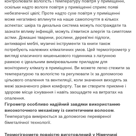
контролювати вологість і температуру повітря у приміщенні,
оскільки надто вологе повітря у приміщенні сприяє появі
небезпечної цвілі; Проте надто сухе повітря у приміщенні
може негативно вплинути на наше самопочуття в кількох
аспектах: шкіра та дихальна система можуть постраждати та
зазнати впливу інфекцій, можуть з'явитися алергія та симптоми
астми. Домашні тварини, рослини, дерев'яні підлоги,
антикварні меблі, музичні інструменти та книги також
потребують належних кліматичних умов. Цей термогігрометр у
вигляді класичного кишенькового годинника з латунною
рамкою є ідеальним вимірювальним приладом для
моніторингу клімату в приміщенні. Ви можете легко стежити за
температурою та вологістю та регулювати їх за допомогою
цільового опалення та вентиляції, коли значення виходять за
межі зазначеного рівня комфорту. Так ви створите приємне і
здорове місце існування і навіть заощадите на витратах на
опалення.
Гігрометр особливо надійний завдяки використанню
високоточного механізму із синтетичним волосом
.
Температура вимірюється за допомогою перевіреної
біметалічної технології.
Термогігрометр повністю виготовлений у Німеччині