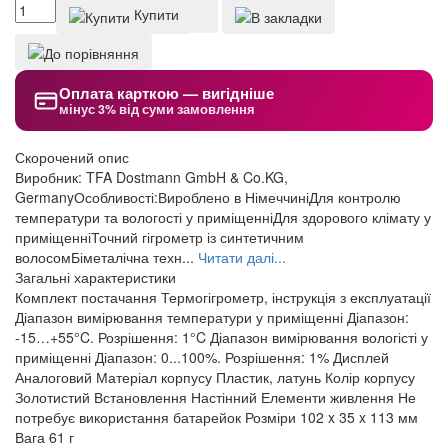
Купити
Оплата карткою — вигідніше
мінус 3% від суми замовлення
Скорочений опис
Виробник: TFA Dostmann GmbH & Co.KG,
GermanyОсобливості:Вироблено в НімеччиніДля контролю
температури та вологості у приміщенніДля здорового клімату у
приміщенніТочний гігрометр із синтетичним
волосомБіметалічна техн...
Читати далі...
Загальні характеристики
Комплект постачання
Термогігрометр, інструкція з експлуатації
Діапазон вимірювання температури у приміщенні
Діапазон:
-15…+55°C. Розрішення: 1°C
Діапазон вимірювання вологісті у
приміщенні
Діапазон: 0...100%. Розрішення: 1%
Дисплей
Аналоговий
Матеріал корпусу
Пластик, латунь
Колір корпусу
Золотистий
Встановлення
Настінний
Елементи живлення
Не
потребує використання батарейок
Розміри
102 x 35 x 113 мм
Вага
61 г