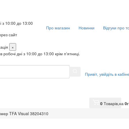
і з 10:00 до 13:00
Про магазин
Новинки
Відгуки про т
рез сайт
ація
×
в робочі дні з 10:00 до 13:00 крім п'ятниці.
Привіт,
увійдіть в кабін
0
Товарів,
на
0
г
мер TFA Visual 38204310