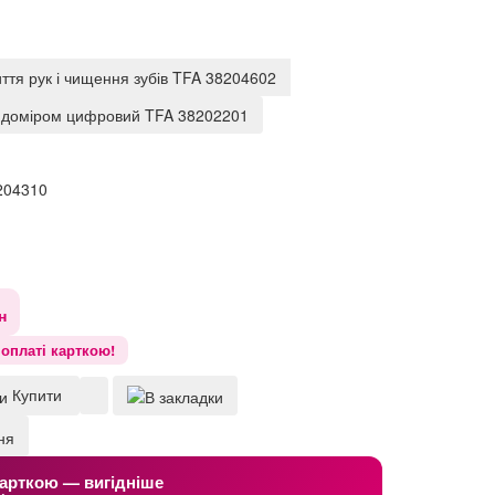
ття рук і чищення зубів TFA 38204602
ндоміром цифровий TFA 38202201
204310
н
оплаті карткою!
Купити
арткою — вигідніше