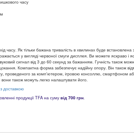
лишкового часу
ом
хід часу. Як тільки бажана тривалість в хвилинах буде встановлена 
ражається у вигляді червоної смуги дисплея. Ви можете яскраво і я
звуковий сигнал від 3 до 60 секунд за бажанням. Гучність також можн
цокання. Компактна форма забезпечує надійну опору. Він також відм
у, проведеного за комп'ютером, ігровою консоллю, смартфоном аб
і вони також можуть легко налаштувати його.
 з доставкою
вленні продукції TFA на суму
від 700 грн
.