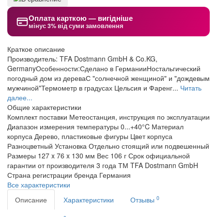
Оплата карткою — вигідніше
мінус 3% від суми замовлення
Краткое описание
Производитель: TFA Dostmann GmbH & Co.KG,
GermanyОсобенности:Сделано в ГерманииНостальгический
погодный дом из дереваС "солнечной женщиной" и "дождевым
мужчиной"Термометр в градусах Цельсия и Фаренг...
Читать
далее...
Общие характеристики
Комплект поставки
Метеостанция, инструкция по эксплуатации
Диапазон измерения температуры
0...+40°C
Материал
корпуса
Дерево, пластиковые фигуры
Цвет корпуса
Разноцветный
Установка
Отдельно стоящий или подвешенный
Размеры
127 x 76 x 130 мм
Вес
106 г
Срок официальной
гарантии от производителя
3 года
ТМ
TFA Dostmann GmbH
Страна регистрации бренда
Германия
Все характеристики
0
Описание
Характеристики
Отзывы