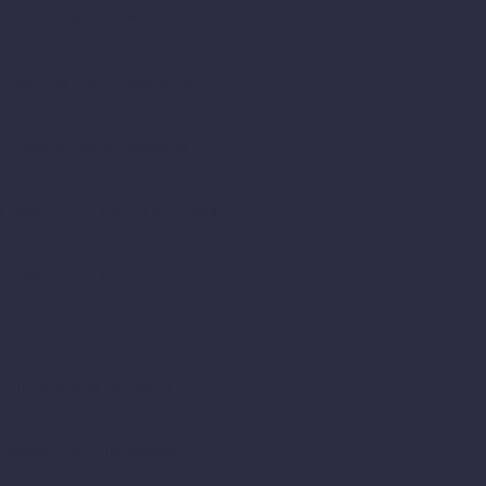
Часы и будильники
+
Кухонные принадлежности
+
Садовые принадлежности
+
Приборы для спорта и здоровья
+
Приборы для сауны
Оптика для наблюдений
+
Оптика для астрономии
+
Товары для путешествий