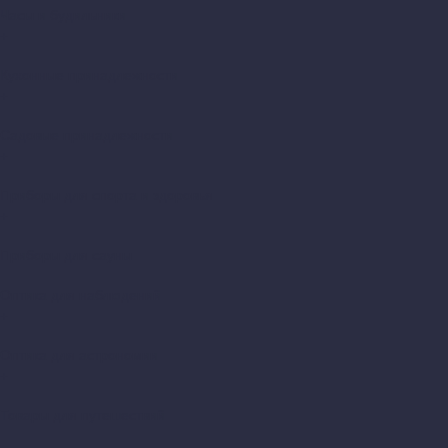
Часы и будильники
+
Кухонные принадлежности
+
Садовые принадлежности
+
Приборы для спорта и здоровья
+
Приборы для сауны
Оптика для наблюдений
+
Оптика для астрономии
+
Товары для путешествий