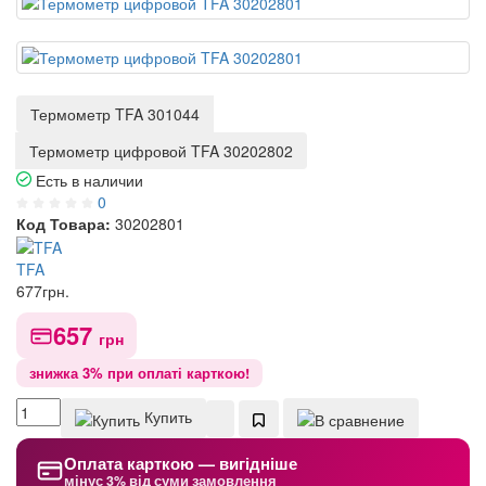
Термометр TFA 301044
Термометр цифровой TFA 30202802
Есть в наличии
0
Код Товара:
30202801
TFA
677
грн.
657
грн
знижка 3% при оплаті карткою!
Купить
Оплата карткою — вигідніше
мінус 3% від суми замовлення