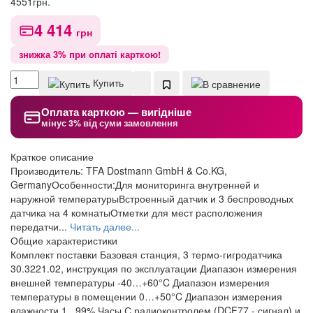
4551
грн.
4 414
грн
знижка 3% при оплаті карткою!
Купить
Оплата карткою — вигідніше
мінус 3% від суми замовлення
Краткое описание
Производитель: TFA Dostmann GmbH & Co.KG,
GermanyОсобенности:Для мониторинга внутренней и
наружной температурыВстроенный датчик и 3 беспроводных
датчика на 4 комнатыОтметки для мест расположения
передатчи...
Читать далее...
Общие характеристики
Комплект поставки
Базовая станция, 3 термо-гигродатчика
30.3221.02, инструкция по эксплуатации
Диапазон измерения
внешней температуры
-40…+60°C
Диапазон измерения
температуры в помещении
0…+50°C
Диапазон измерения
влажности
1...99%
Часы
С радиоконтролем (DCF77 - сигнал) и