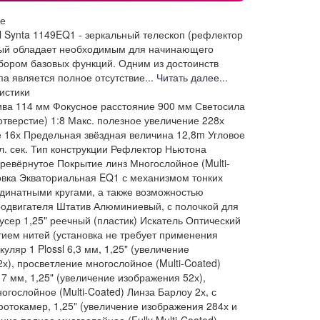
ие
l Synta 1149EQ1 - зеркальный телескоп (рефлектор
рый обладает необходимым для начинающего
бором базовых функций. Одним из достоинств
па является полное отсутствие...
Читать далее...
истики
ива
114 мм
Фокусное расстояние
900 мм
Светосила
отверстие)
1:8
Макс. полезное увеличение
228х
е
16х
Предельная звёздная величина
12,8m
Угловое
л. сек.
Тип конструкции
Рефлектор Ньютона
ревёрнутое
Покрытие линз
Многослойное (Multi-
вка
Экваториальная EQ1 с механизмом тонких
динатными кругами, а также возможностью
родвигателя
Штатив
Алюминиевый, с полочкой для
усер
1,25" реечный (пластик)
Искатель
Оптический
тием нитей (установка не требует применения
куляр 1
Plossl 6,3 мм, 1,25" (увеличение
х), просветление многослойное (Multi-Coated)
 17 мм, 1,25" (увеличение изображения 52х),
огослойное (Multi-Coated)
Линза Барлоу
2х, с
отокамер, 1,25" (увеличение изображения 284х и
ние полное многослойное (Fully Multi-Coated)