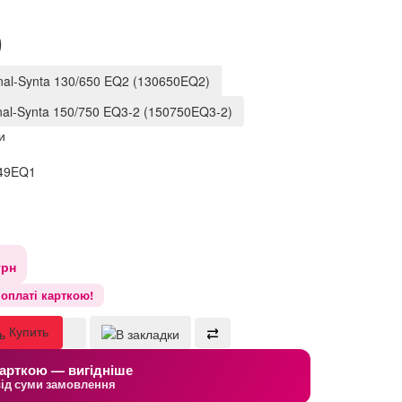
)
nal-Synta 130/650 EQ2 (130650EQ2)
nal-Synta 150/750 EQ3-2 (150750EQ3-2)
и
49EQ1
грн
оплаті карткою!
Купить
арткою — вигідніше
від суми замовлення