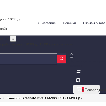
ни с 10:00 до
О магазине
Новинки
Отзывы о това
.
 сайт
мация
×
в рабочие дни с 10:00 до 13:00 кроме пятницы.
Здравствуйте,
войдите
кабинет
0
Tоваров,
на
0
ы
Телескоп Arsenal-Synta 114/900 EQ1 (1149EQ1)