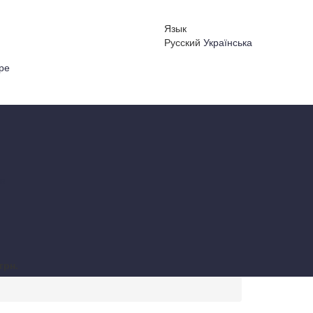
Язык
Русский
Українська
ре
 в
грн.