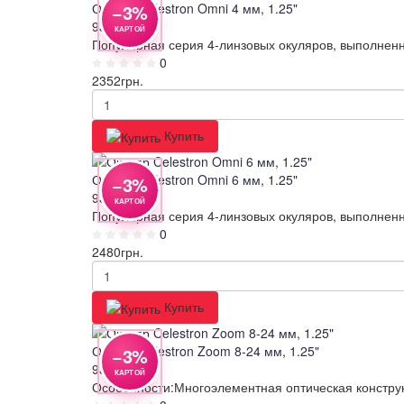
Окуляр Celestron Omni 4 мм, 1.25"
−3%
93316
КАРТОЙ
Популярная серия 4-линзовых окуляров, выполненн
0
2352
грн.
Купить
Окуляр Celestron Omni 6 мм, 1.25"
−3%
93317
КАРТОЙ
Популярная серия 4-линзовых окуляров, выполненн
0
2480
грн.
Купить
Окуляр Celestron Zoom 8-24 мм, 1.25"
−3%
93230
КАРТОЙ
Особенности:Многоэлементная оптическая конструк