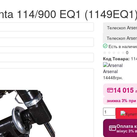
nta 114/900 EQ1 (1149EQ1
Телескоп Arse
Телескоп Arse
Есть в наличи
0
Код Товара:
11
Arsenal
14448
грн.
14 015
знижка 3% при 
Оплата к
мінус 3% 