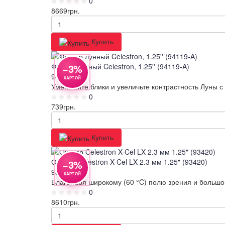
0
8669
грн.
Купить
Фильтр лунный Celestron, 1.25'' (94119-A)
−3%
94119-A
КАРТОЙ
Уменьшите блики и увеличьте контрастность Луны с
0
739
грн.
Купить
Окуляр Celestron X-Cel LX 2.3 мм 1.25" (93420)
−3%
93420
КАРТОЙ
Благодаря широкому (60 °C) полю зрения и большом
0
8610
грн.