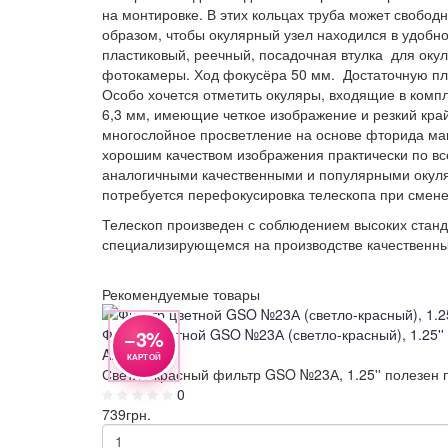
на монтировке. В этих кольцах труба может свобод
образом, чтобы окулярный узел находился в удобн
пластиковый, реечный, посадочная втулка для окул
фотокамеры. Ход фокусёра 50 мм. Достаточную пла
Особо хочется отметить окуляры, входящие в компл
6,3 мм, имеющие четкое изображение и резкий край
многослойное просветление на основе фторида ма
хорошим качеством изображения практически по вс
аналогичными качественными и популярными окуляр
потребуется перефокусировка телескопа при смене
Телескоп произведен с соблюдением высоких стандар
специализирующемся на производстве качественных
Рекомендуемые товары
Просмотр
Просмотр
Просмотр
Просмотр
Просмотр
Просмотр
Просмотр
Просмотр
Фильтр цветной GSO №23А (светло-красный), 1.25''
−3%
AD060
КАРТОЙ
Светло-красный фильтр GSO №23А, 1.25'' полезен 
0
739
грн.