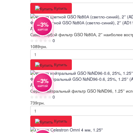
Купить
Фильтр цветной GSO №80А (светло-синий), 2'' (AD1
−3%
AD116
КАРТОЙ
Сине-голубой фильтр GSO №80А, 2'' наиболее вос
0
1089
грн.
Купить
Фильтр нейтральный GSO №ND96-0.6, 25%, 1.25'' (
−3%
AD084
КАРТОЙ
Серый нейтральный фильтр GSO №ND96, 1.25'' испо
0
739
грн.
Купить