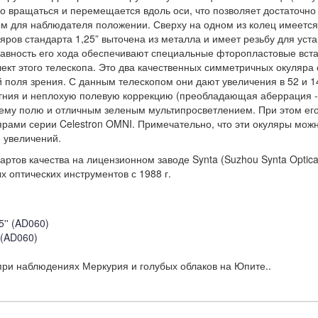
но вращаться и перемещается вдоль оси, что позволяет достаточно
ом для наблюдателя положении. Сверху на одном из колец имеется
яров стандарта 1,25” выточена из металла и имеет резьбу для уст
вность его хода обеспечивают специальные фторопластовые встав
ект этого телескопа. Это два качественных симметричных окуляра
 поля зрения. С данным телескопом они дают увеличения в 52 и 14
гния и неплохую полевую коррекцию (преобладающая аберрация - 
ему полю и отличным зеленым мультипросветлением. При этом его
ами серии Celestron OMNI. Примечательно, что эти окуляры можн
 увеличений.
тов качества на лицензионном заводе Synta (Suzhou Synta Optical T
 оптических инструментов с 1988 г.
 (AD060)
при наблюдениях Меркурия и голубых облаков на Юпите..