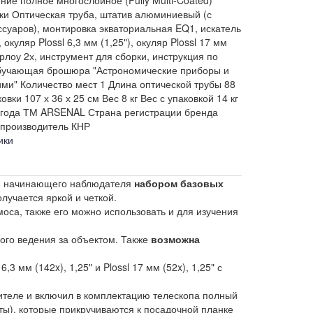
ки
Оптическая труба, штатив алюминиевый (с
ссуаров), монтировка экваториальная EQ1, искатель
 окуляр Plossl 6,3 мм (1,25"), окуляр Plossl 17 мм
арлоу 2х, инструмент для сборки, инструкция по
обучающая брошюра "Астрономические приборы и
ими"
Количество мест
1
Длина оптической трубы
88
ковки
107 х 36 х 25 см
Вес
8 кг
Вес с упаковкой
14 кг
 года
ТМ
ARSENAL
Страна регистрации бренда
производитель
КНР
ики
 начинающего наблюдателя
набором базовых
лучается яркой и четкой.
моса, также его можно использовать и для изучения
ного ведения за объектом. Также
возможна
 6,3 мм (142x), 1,25" и Plossl 17 мм (52x), 1,25" с
бителе и включил в комплектацию телескопа полный
ты), которые прикручиваются к посадочной планке