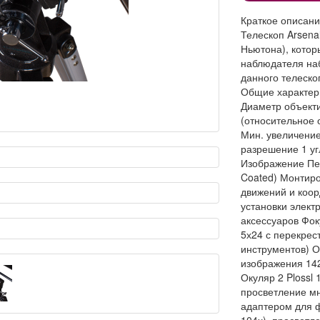
Краткое описан
Телескоп Arsena
Ньютона), кото
наблюдателя на
данного телеско
Общие характер
Диаметр объект
(относительное 
Мин. увеличени
разрешение
1 уг
Изображение
Пе
Coated)
Монтиро
движений и коор
установки элект
аксессуаров
Фок
5х24 с перекрес
инструментов)
О
изображения 142
Окуляр 2
Plossl
просветление мн
адаптером для ф
104х), просветле