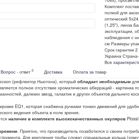
Комплект постав
полкой для аксе
оптический 5х24,
(1,25"), линза Б
эксплуатации, 
наблюдения с н
см
Размеры упа
Срок гарантии
2
Украина
Страна-
Все характерист
0
Вопрос - ответ
Доставка
Оплата за товар
ескоп (рефлектор Ньютона), который
обладает необходимым
для
является полное отсутствие хроматических аберраций - картинка по
нностей, далеких звезд, галактик и других объектов дальнего кос
тировке EQ1, которая снабжена ручками тонких движений для удоб
ского ведения объекта в поле зрения.
ется
наличие в комплекте высококачественных окуляров
Plossl
 времени
. Приятно, что производитель позаботился о своем потре
струмента. Для крепления трубы служат специальные кольца (хому