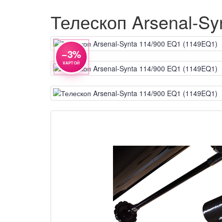
Телескоп Arsenal-Sy
−3%
КАРТОЙ