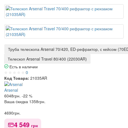
Труба телескопа Arsenal 70/420, ED-рефрактор, с кейсом (70E
Телескоп Arsenal Travel 80/400 (22030AR)
Есть в наличии
0
Код Товара:
21035AR
Arsenal
6048
грн.
-22 %
Ваша cкидка
1358
грн.
4690
грн.
4 549
грн