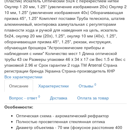
(пластик)
Искатель
Оптический 5х24 с перекрестием нитей
Окуляр 1
20 мм, 1.25" (увеличение изображения 20х)
Окуляр 2
10 мм, 1.25" (увеличение изображения 40х)
Оборачивающая
призма
45°, 1.25"
Комплект поставки
Труба телескопа, штатив
алюминиевый, монтировка азимутальная с регуляторами
плавности хода и ручкой для наведения на цель, искатель
5x24, окуляр 20 мм (20x), 1.25", окуляр 10 мм (40х), 1.25",
оборачивающая призма 45°, 1.25", рюкзак, инструкция,
обучающая брошюра "Астрономические приборы и
наблюдения с ними"
Количество мест
1
Длина оптической
трубы
43 см
Размеры упаковки
46 x 34 x 17 см
Вес
1.5 кг
Вес с
упаковкой
2.96 кг
Срок гарантии
2 года
ТМ
Arsenal
Страна
регистрации бренда
Украина
Страна-производитель
КНР
Все характеристики
0
Описание
Характеристики
Отзывы
0
Вопрос - ответ
Доставка
Оплата за товар
Особенности:
Оптическая схема - ахроматический рефрактор
Полностью просветленная стеклянная оптика
Диаметр объектива - 70 мм (фокусное расстояние 400