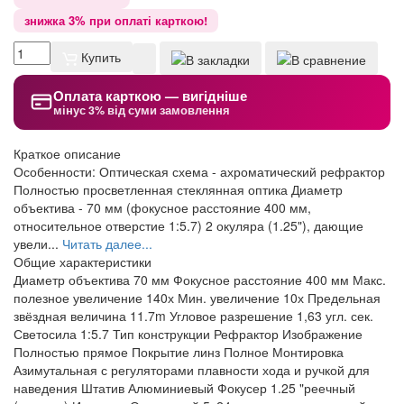
знижка 3% при оплаті карткою!
Купить
Оплата карткою — вигідніше
мінус 3% від суми замовлення
Краткое описание
Особенности: Оптическая схема - ахроматический рефрактор
Полностью просветленная стеклянная оптика Диаметр
объектива - 70 мм (фокусное расстояние 400 мм,
относительное отверстие 1:5.7) 2 окуляра (1.25"), дающие
увели...
Читать далее...
Общие характеристики
Диаметр объектива
70 мм
Фокусное расстояние
400 мм
Макс.
полезное увеличение
140х
Мин. увеличение
10х
Предельная
звёздная величина
11.7m
Угловое разрешение
1,63 угл. сек.
Светосила
1:5.7
Тип конструкции
Рефрактор
Изображение
Полностью прямое
Покрытие линз
Полное
Монтировка
Азимутальная с регуляторами плавности хода и ручкой для
наведения
Штатив
Алюминиевый
Фокусер
1.25 "реечный