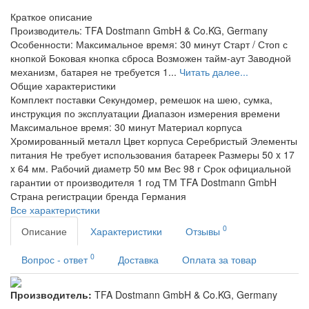
Краткое описание
Производитель: TFA Dostmann GmbH & Co.KG, Germany
Особенности: Максимальное время: 30 минут Старт / Стоп с
кнопкой Боковая кнопка сброса Возможен тайм-аут Заводной
механизм, батарея не требуется 1...
Читать далее...
Общие характеристики
Комплект поставки
Секундомер, ремешок на шею, сумка,
инструкция по эксплуатации
Диапазон измерения времени
Максимальное время: 30 минут
Материал корпуса
Хромированный металл
Цвет корпуса
Серебристый
Элементы
питания
Не требует использования батареек
Размеры
50 x 17
x 64 мм. Рабочий диаметр 50 мм
Вес
98 г
Срок официальной
гарантии от производителя
1 год
ТМ
TFA Dostmann GmbH
Страна регистрации бренда
Германия
Все характеристики
0
Описание
Характеристики
Отзывы
0
Вопрос - ответ
Доставка
Оплата за товар
Производитель:
TFA Dostmann GmbH & Co.KG, Germany