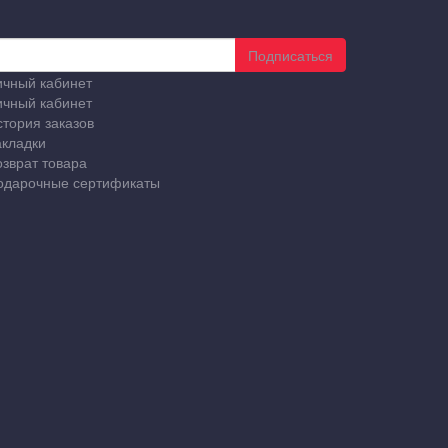
Подписаться
ичный кабинет
ичный кабинет
стория заказов
акладки
озврат товара
одарочные сертификаты