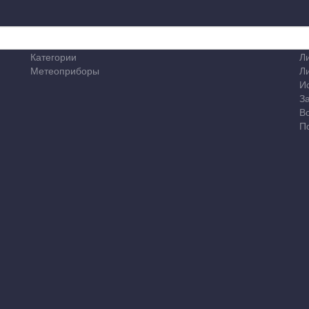
Категории
Л
Метеоприборы
Л
И
З
В
П