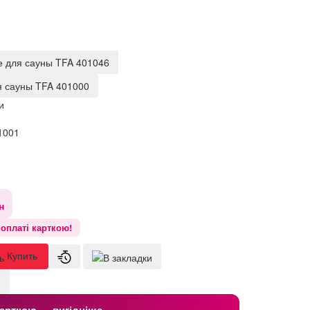
 для сауны TFA 401046
 сауны TFA 401000
и
1001
н
оплаті карткою!
Купить