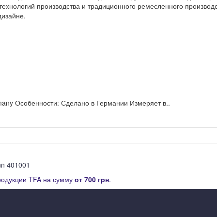
ехнологий производства и традиционного ремесленного производс
дизайне.
any Особенности: Сделано в Германии Измеряет в..
nn 401001
родукции TFA на сумму
от
700 грн
.