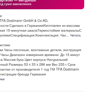
арткою — вигідніше
від суми замовлення
ие
 TFA Dostmann GmbH & Co.KG,
ости:Сделано в ГерманииИзготовлен из массива
емая 15-минутная шкалаТермостойкие материалыС
алямиСпецификация:Комплектация: Час...
Читать
истики
ки
Часы песочные, монтажные детали, инструкция
Часы
Диапазон измерения времени: До 15 минут
са
Массив бука
Цвет корпуса
Натуральний
нный
Размеры
53 x 33 x 286 мм
Вес
235 г
Срок
антии от производителя
1 год
ТМ
TFA Dostmann
егистрации бренда
Германия
ики