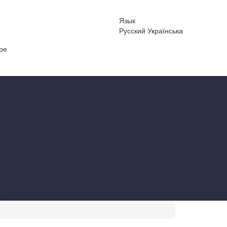
Язык
Русский
Українська
ре
 в
грн.