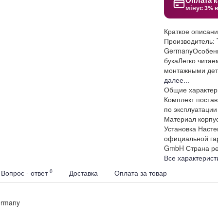
Оплата к
мінус 3% 
Краткое описан
Производитель:
GermanyОсобенн
букаЛегко чита
монтажными дет
далее...
Общие характер
Комплект постав
по эксплуатации
Материал корпу
Установка
Насте
официальной гар
GmbH
Страна р
Все характерист
0
Вопрос - ответ
Доставка
Оплата за товар
ermany