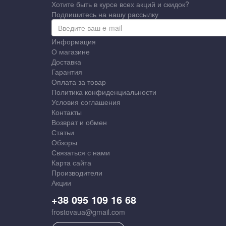
Хотите быть в курсе всех акций и скидок?
Подпишитесь на нашу рассылку
Информация
О магазине
Доставка
Гарантия
Оплата за товар
Политика конфиденциальности
Условия соглашения
Контакты
Возврат и обмен
Статьи
Обзоры
Связаться с нами
Карта сайта
Производители
Акции
+38 095 109 16 68
frostovaua@gmail.com