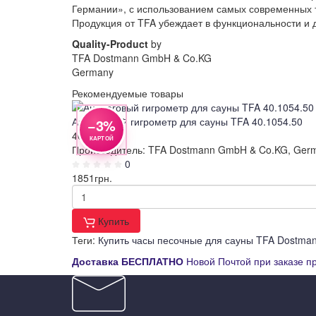
Германии», с использованием самых современных т
Продукция от TFA убеждает в функциональности и 
Quality-Product
by
TFA Dostmann GmbH & Co.KG
Germany
Рекомендуемые товары
Просмотр
Аналоговый гигрометр для сауны TFA 40.1054.50
−3%
40105450
КАРТОЙ
Производитель: TFA Dostmann GmbH & Co.KG, Germ
0
1851
грн.
Купить
Теги:
Купить часы песочные для сауны TFA Dostma
Д
оставка
БЕСПЛАТНО
Новой Почтой при заказе п