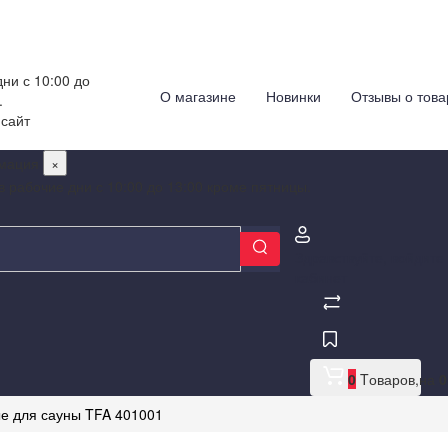
ни с 10:00 до
О магазине
Новинки
Отзывы о това
.
 сайт
мация
×
в рабочие дни с 10:00 до 13:00 кроме пятницы.
Здравствуйте,
войдите
кабинет
0
Tоваров,
на
0
е для сауны TFA 401001