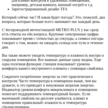
для климат-контроля в удаленных помещениях,
например, детская комната, винный погреб и т.д.
Зарегистрированный дизайн TFA
Который сейчас час? И какая будет погода? Это, пожалуй, два
вопроса, которые больше всего занимают нас каждый день.
С беспроводной метеостанцией METRO PLUS у вас сразу
есть ответы на оба вопроса. Крупные электронные цифры
показывают время с точностью до секунды, а символ погоды
говорит о том, можно ли ожидать солнца или тучи в течение
дня.
Вы также можете увидеть температуру и влажность внутри и
снаружи помещения. Все важные данные сразу видны. Еще
одна полезная функция: станция показывает уровень
комфорта вашего внутреннего климата с помощью смайлика.
Сократите потребление энергии за счет практического
контроля: Часто температура в помещении выше, чем вы
думаете, и это приводит к ненужным затратам энергии.
Индикатор уровня комфорта микроклимата в помещении
помогает поддерживать температурный баланс. Если
маленький смайлик на дисплее улыбается, климат в
помещении правильный: влажность и температура
сбалансированы.