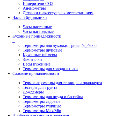
Измерители СО2
Анемометры
Датчики и аксессуары к метеостанциям
Часы и будильники
+
Часы настенные
Часы настольные
Кухонные принадлежности
+
Термометры для духовки, гриля, барбекю
Термометры щуповые
Кухонные таймеры
Зажигалки
Весы кухонные
Термометры для холодильника
Садовые принадлежности
+
Термогигрометры для теплицы и оранжереи
Тестеры для грунта
Дождемеры
Термометры для пруда и бассейна
Термометры садовые
Термометры уличные
Термометры Max/Min
Приборы для спорта и здоровья