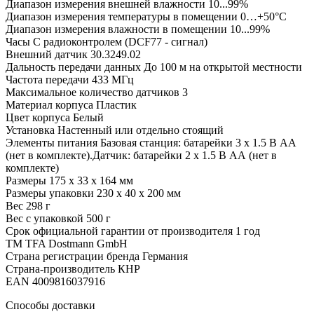
Диапазон измерения внешней влажности
10...99%
Диапазон измерения температуры в помещении
0…+50°C
Диапазон измерения влажности в помещении
10...99%
Часы
С радиоконтролем (DCF77 - сигнал)
Внешний датчик
30.3249.02
Дальность передачи данных
До 100 м на открытой местности
Частота передачи
433 МГц
Максимальное количество датчиков
3
Материал корпуса
Пластик
Цвет корпуса
Белый
Установка
Настенный или отдельно стоящий
Элементы питания
Базовая станция: батарейки 3 x 1.5 В АA
(нет в комплекте).Датчик: батарейки 2 x 1.5 В AА (нет в
комплекте)
Размеры
175 x 33 x 164 мм
Размеры упаковки
230 х 40 х 200 мм
Вес
298 г
Вес с упаковкой
500 г
Срок официальной гарантии от производителя
1 год
ТМ
TFA Dostmann GmbH
Страна регистрации бренда
Германия
Страна-производитель
КНР
EAN
4009816037916
Способы доставки