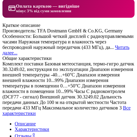
Оплата карткою — вигідніше
мінус 3% від суми замовлення
Краткое описание
Производитель: TFA Dostmann GmbH & Co.KG, Germany
Особенности: Большой четкий дисплей с радиоуправляемыми
часами Наружная температура и влажность через
беспроводной наружный передатчик (433 МГц), да...
Читать
далее...
Общие характеристики
Комплект поставки
Базовая метеостанция, термо-гигро датчик
30.3249.02, инструкция по эксплуатации
Диапазон измерения
внешней температуры
-40…+60°C
Диапазон измерения
внешней влажности
10...99%
Диапазон измерения
температуры в помещении
0…+50°C
Диапазон измерения
влажности в помещении
10...99%
Часы
С радиоконтролем
(DCF77 - сигнал)
Внешний датчик
30.3249.02
Дальность
передачи данных
До 100 м на открытой местности
Частота
передачи
433 МГц
Максимальное количество датчиков
3
Все
характеристики
Описание
Характеристики
0
Отзывы