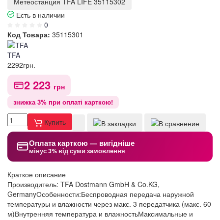
Метеостанция TFA LIFE 35115302
Есть в наличии
0
Код Товара:
35115301
TFA
2292
грн.
2 223
грн
знижка 3% при оплаті карткою!
Купить
Оплата карткою — вигідніше
мінус 3% від суми замовлення
Краткое описание
Производитель: TFA Dostmann GmbH & Co.KG,
GermanyОсобенности:Беспроводная передача наружной
температуры и влажности через макс. 3 передатчика (макс. 60
м)Внутренняя температура и влажностьМаксимальные и