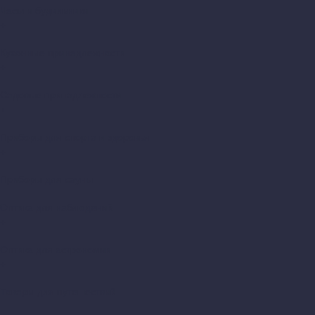
Часы и будильники
+
Кухонные принадлежности
+
Садовые принадлежности
+
Приборы для спорта и здоровья
+
Приборы для сауны
Оптика для наблюдений
+
Оптика для астрономии
+
Товары для путешествий