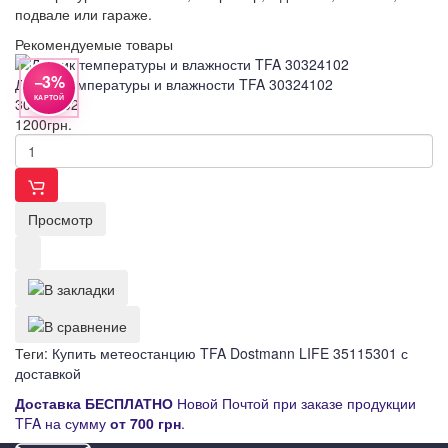
подвале или гараже.
Рекомендуемые товары
−3%
Датчик температуры и влажности TFA 30324102
КАРТОЙ
30324102
1200
грн.
Просмотр
Теги:
Купить метеостанцию TFA Dostmann LIFE 35115301 с
доставкой
Д
оставка
БЕСПЛАТНО
Новой Почтой при заказе продукции
TFA на сумму
от
700 грн
.