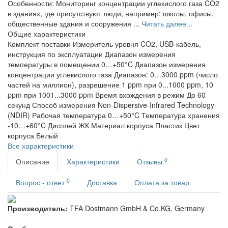
Особенности: Мониторинг концентрации углекислого газа CO2
в зданиях, где присутствуют люди, например: школы, офисы,
общественные здания и сооружения ...
Читать далее...
Общие характеристики
Комплект поставки
Измеритель уровня CO2, USB-кабель,
инструкция по эксплуатации
Диапазон измерения
температуры в помещении
0…+50°C
Диапазон измерения
концентрации углекислого газа
Диапазон: 0…3000 ppm (число
частей на миллион), разрешение 1 ppm при 0...1000 ppm, 10
ppm при 1001...3000 ppm
Время вхождения в режим
До 60
секунд
Способ измерения
Non-Dispersive-Infrared Technology
(NDIR)
Рабочая температура
0…+50°C
Температура хранения
-10…+60°C
Дисплей
ЖК
Материал корпуса
Пластик
Цвет
корпуса
Белый
Все характеристики
0
Описание
Характеристики
Отзывы
0
Вопрос - ответ
Доставка
Оплата за товар
Производитель:
TFA Dostmann GmbH & Co.KG, Germany