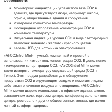
Особенности:
Мониторинг концентрации углекислого газа CO2 в
зданиях, где присутствуют люди, например: школы,
офисы, общественные здания и сооружения
Измерение комнатной температуры
Поочередное отображение концентрации CO2 и
комнатной температуры
Визуальная индикация уровня CO2 в виде светодиодных
лампочек зелёного / жёлтого / красного цветов
Кабель USB для источника электропитания
«AirCO2ntrol Mini» - умный, компактный и простой в
использовании измеритель концентрации CO2. В дополнение
к измерению концентрации CO2, «AirCO2ntrol Mini» может
также измерять температуру окружающей среды (CO2 +
Temp.). Этот продукт разработан для обнаружения
присутствия CO2 в окружающем воздухе и помогает людям
заботиться о качестве воздуха в помещениях. «AirCO2ntrol
Mini» можно широко использовать в офисном здании, школе,
выставочном зале, торговом центре, конференц-зале, фитнес-
центре, ресторане и других общественных местах, где важен
личный комфорт, здоровье.