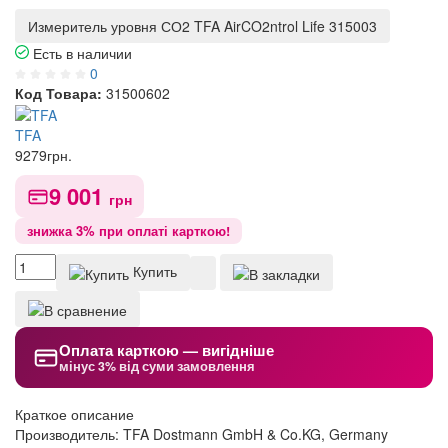
Измеритель уровня СО2 TFA AirCO2ntrol Life 315003
Есть в наличии
0
Код Товара:
31500602
TFA
9279
грн.
9 001
грн
знижка 3% при оплаті карткою!
Купить
Оплата карткою — вигідніше
мінус 3% від суми замовлення
Краткое описание
Производитель: TFA Dostmann GmbH & Co.KG, Germany