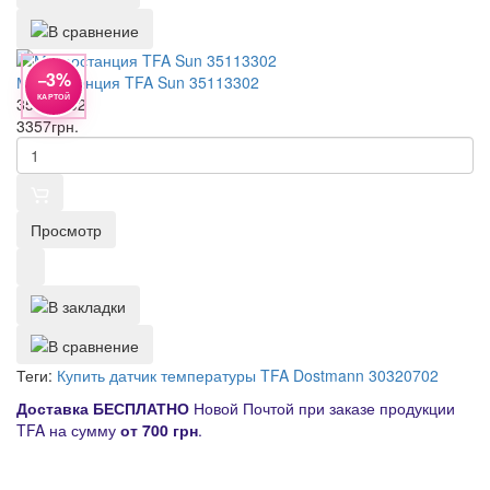
−3%
Метеостанция TFA Sun 35113302
КАРТОЙ
35113302
3357
грн.
Просмотр
Теги:
Купить датчик температуры TFA Dostmann 30320702
Д
оставка
БЕСПЛАТНО
Новой Почтой при заказе продукции
TFA на сумму
от
700 грн
.