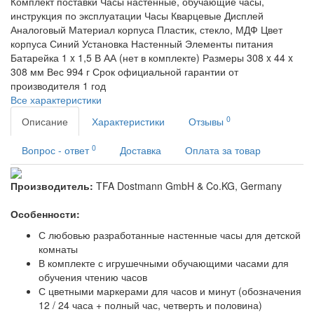
Комплект поставки
Часы настенные, обучающие часы,
инструкция по эксплуатации
Часы
Кварцевые
Дисплей
Аналоговый
Материал корпуса
Пластик, стекло, МДФ
Цвет
корпуса
Синий
Установка
Настенный
Элементы питания
Батарейка 1 x 1,5 В АА (нет в комплекте)
Размеры
308 x 44 x
308 мм
Вес
994 г
Срок официальной гарантии от
производителя
1 год
Все характеристики
0
Описание
Характеристики
Отзывы
0
Вопрос - ответ
Доставка
Оплата за товар
Производитель:
TFA Dostmann GmbH & Co.KG, Germany
Особенности:
С любовью разработанные настенные часы для детской
комнаты
В комплекте с игрушечными обучающими часами для
обучения чтению часов
С цветными маркерами для часов и минут (обозначения
12 / 24 часа + полный час, четверть и половина)