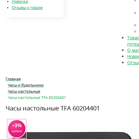
Новинки
Отзывы о товаре
Това
путе
О ма
Нови
Отзы
Главная
Часы и будильники
Часы настольные
Часы настольные TFA 60204401
Часы настольные TFA 60204401
−3%
КАРТОЙ