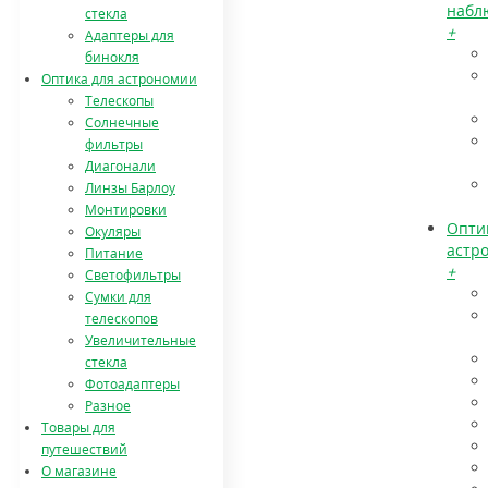
набл
стекла
+
Адаптеры для
бинокля
Оптика для астрономии
Телескопы
Солнечные
фильтры
Диагонали
Линзы Барлоу
Монтировки
Опти
Окуляры
астр
Питание
+
Светофильтры
Сумки для
телескопов
Увеличительные
стекла
Фотоадаптеры
Разное
Товары для
путешествий
О магазине