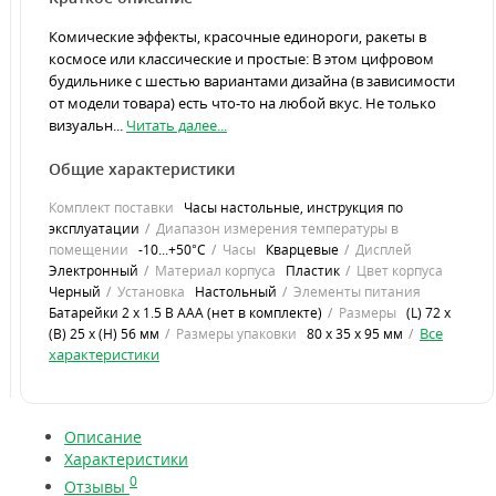
Комические эффекты, красочные единороги, ракеты в
космосе или классические и простые: В этом цифровом
будильнике с шестью вариантами дизайна (в зависимости
от модели товара) есть что-то на любой вкус. Не только
визуальн...
Читать далее...
Общие характеристики
Комплект поставки
Часы настольные, инструкция по
эксплуатации
Диапазон измерения температуры в
помещении
-10...+50°C
Часы
Кварцевые
Дисплей
Электронный
Материал корпуса
Пластик
Цвет корпуса
Черный
Установка
Настольный
Элементы питания
Батарейки 2 х 1.5 В ААА (нет в комплекте)
Размеры
(L) 72 x
Все
(B) 25 x (H) 56 мм
Размеры упаковки
80 x 35 x 95 мм
характеристики
Описание
Характеристики
0
Отзывы