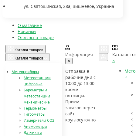
ул. Святошинская, 28а, Вишневое, Украина
О магазине
Новинки
Отзывы о товаре
Каталог товаров
Информация
Каталог то
Каталог товаров
×
×
Мете
Отправка в
Метеоприборы
+
рабочие дни с
Метеостанции
10:00 до 13:00
цифровые
кроме
Барометры и
пятницы.
метеостанции
Прием
механические
заказов через
Термометры
сайт
Гигрометры
круглосуточно
Измерители СО2
Анемометры
Датчики и