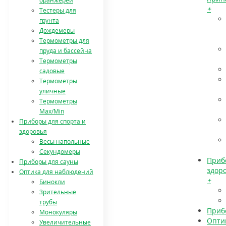
оранжереи
+
Тестеры для
грунта
Дождемеры
Термометры для
пруда и бассейна
Термометры
садовые
Термометры
уличные
Термометры
Max/Min
Приборы для спорта и
здоровья
Весы напольные
Секундомеры
Приб
Приборы для сауны
здор
Оптика для наблюдений
+
Бинокли
Зрительные
трубы
Приб
Монокуляры
Опти
Увеличительные