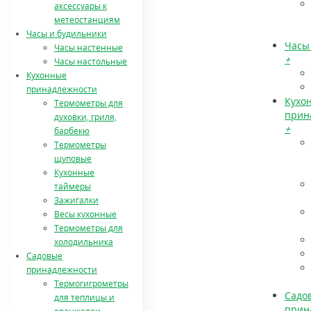
аксессуары к
метеостанциям
Часы и будильники
Часы
Часы настенные
+
Часы настольные
Кухонные
принадлежности
Кухо
Термометры для
прин
духовки, гриля,
+
барбекю
Термометры
щуповые
Кухонные
таймеры
Зажигалки
Весы кухонные
Термометры для
холодильника
Садовые
принадлежности
Термогигрометры
Садо
для теплицы и
прин