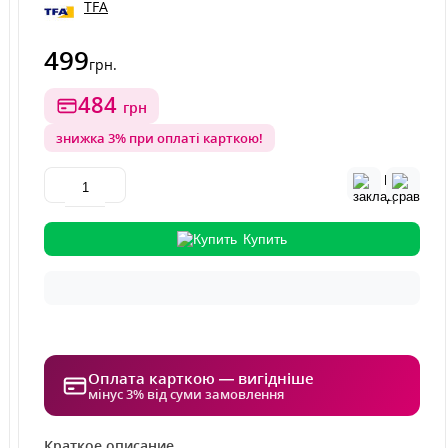
TFA
499
грн.
484
грн
знижка 3% при оплаті карткою!
Купить
Оплата карткою — вигідніше
мінус 3% від суми замовлення
Краткое описание