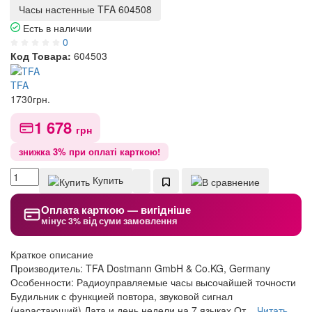
Часы настенные TFA 604508
Есть в наличии
0
Код Товара:
604503
TFA
1730
грн.
1 678
грн
знижка 3% при оплаті карткою!
Купить
Оплата карткою — вигідніше
мінус 3% від суми замовлення
Краткое описание
Производитель: TFA Dostmann GmbH & Co.KG, Germany
Особенности: Радиоуправляемые часы высочайшей точности
Будильник с функцией повтора, звуковой сигнал
(нарастающий) Дата и день недели на 7 языках От...
Читать