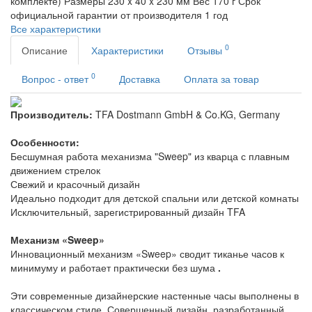
комплекте)
Размеры
230 x 40 x 230 мм
Вес
170 г
Срок
официальной гарантии от производителя
1 год
Все характеристики
0
Описание
Характеристики
Отзывы
0
Вопрос - ответ
Доставка
Оплата за товар
Производитель:
TFA Dostmann GmbH & Co.KG, Germany
Особенности:
Бесшумная работа механизма "Sweep" из кварца с плавным
движением стрелок
Свежий и красочный дизайн
Идеально подходит для детской спальни или детской комнаты
Исключительный, зарегистрированный дизайн TFA
Механизм «
Sweep
»
Инновационный механизм «Sweep» сводит тиканье часов к
минимуму и работает практически без шума
.
Эти современные дизайнерские настенные часы выполнены в
классическом стиле. Совершенный дизайн, разработанный