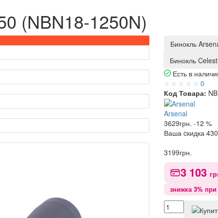
x50 (NBN18-1250N)
Бинокль Arsen
Бинокль Celest
Есть в наличи
0
Код Товара:
NB
Arsenal
3629
грн.
-12 %
Ваша cкидка
430
3199
грн.
3 103
гр
знижка 3% при 