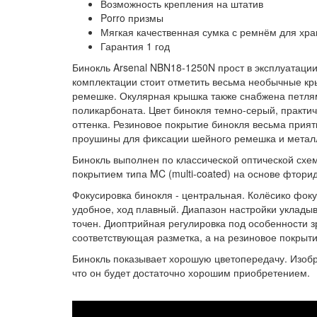
Возможность крепления на штатив
Porro призмы
Мягкая качественная сумка с ремнём для хра
Гарантия 1 год
Бинокль Arsenal NBN18-1250N прост в эксплуатаци
комплектации стоит отметить весьма необычные кры
ремешке. Окулярная крышка также снабжена петлям
поликарбоната. Цвет бинокля темно-серый, практи
оттенка. Резиновое покрытие бинокля весьма прият
проушины для фиксации шейного ремешка и металл
Бинокль выполнен по классической оптической сх
покрытием типа MC (multi-coated) на основе фтори
Фокусировка бинокля - центральная. Колёсико фок
удобное, ход плавный. Диапазон настройки укладыв
точен. Диоптрийная регулировка под особенности 
соответствующая разметка, а на резиновое покрыти
Бинокль показывает хорошую цветопередачу. Изобра
что он будет достаточно хорошим приобретением.