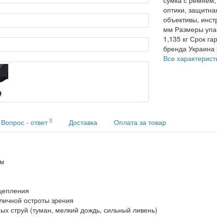
оптики, защитна
объективы, инст
мм
Размеры упа
1,135 кг
Срок га
бренда
Украина
Все характерист
0
Вопрос - ответ
Доставка
Оплата за товар
ем
сцепления
личной остроты зрения
ых струй (туман, мелкий дождь, сильный ливень)