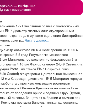
арткою — вигідніше
від суми замовлення
ие
еличение 12х Стеклянная оптика с многослойным
ы BK-7 Диаметр глазных линз окуляров 22 мм
овое покрытие для лучшего сцепления Диоптрийная
омпенсации р...
Читать далее...
истики
Диаметр объектива
50 мм
Поле зрения на 1000 м
ле зрения
5,5 град
Регулировка межосевого
2 мм
Минимальное расстояние фокусировки
6 м
го зрачка
4.16 мм
Фактор сумерек
24,49
Светосила
рукции
Porro
Тип стекла
BK-7
Покрытие линз
ulti-Coated)
Фокусировка
Центральная
Вынесенная
12 мм
Коррекция диоптрия
+5/-5
Материал корпуса
икарбоната с противоскользящим резиновым
вы окуляров
Обычные
Крепление на штатив
Есть
олько от попадания брызг и водяных струй (туман,
ильный ливень). Защита от вибрации и толчков при
е
Комплект поставки
Бинокль, мягкая качественная
 ремень для бинокля, салфетка для протирки