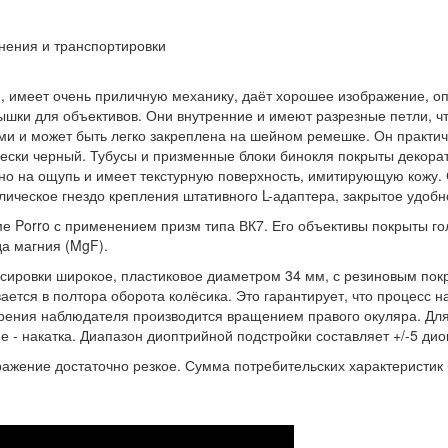
нения и транспортировки
и, имеет очень приличную механику, даёт хорошее изображение, о
шки для объективов. Они внутренние и имеют разрезные петли, чт
и и может быть легко закреплена на шейном ремешке. Он практич
чески черный. Тубусы и призменные блоки бинокля покрыты декор
но на ощупь и имеет текстурную поверхность, имитирующую кожу. 
ическое гнездо крепления штативного L-адаптера, закрытое удоб
еме Porro с применением призм типа ВК7. Его объективы покрыты
да магния (MgF).
усировки широкое, пластиковое диаметром 34 мм, с резиновым пок
ается в полтора оборота колёсика. Это гарантирует, что процесс 
зрения наблюдателя производится вращением правого окуляра. Для
е - накатка. Диапазон диоптрийной подстройки составляет +/-5 дио
жение достаточно резкое. Сумма потребительских характеристик б