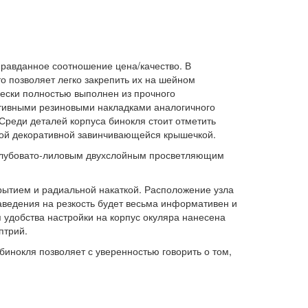
правданное соотношение цена/качество. В
о позволяет легко закрепить их на шейном
ески полностью выполнен из прочного
ативными резиновыми накладками аналогичного
Среди деталей корпуса бинокля стоит отметить
ной декоративной завинчивающейся крышечкой.
 голубовато-лиловым двухслойным просветляющим
рытием и радиальной накаткой. Расположение узла
наведения на резкость будет весьма информативен и
 удобства настройки на корпус окуляра нанесена
птрий.
инокля позволяет с уверенностью говорить о том,