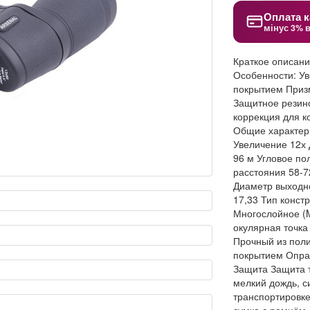
Оплата к
мінус 3% 
Краткое описан
Особенности: Ув
покрытием Призм
Защитное резин
коррекция для к
Общие характер
Увеличение
12х
96 м
Угловое по
расстояния
58-7
Диаметр выходно
17,33
Тип конст
Многослойное (M
окулярная точка
Прочный из пол
покрытием
Опра
Защита
Защита т
мелкий дождь, с
транспортировк
сумка с ремнём,