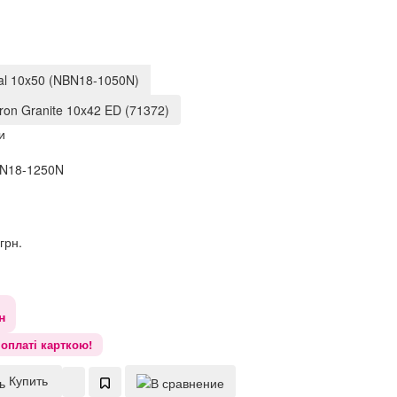
al 10x50 (NBN18-1050N)
ron Granite 10x42 ED (71372)
и
N18-1250N
грн.
н
оплаті карткою!
Купить