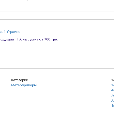
всей Украине
родукции TFA на сумму
от
700 грн
.
Категории
Л
Метеоприборы
Л
И
З
В
П