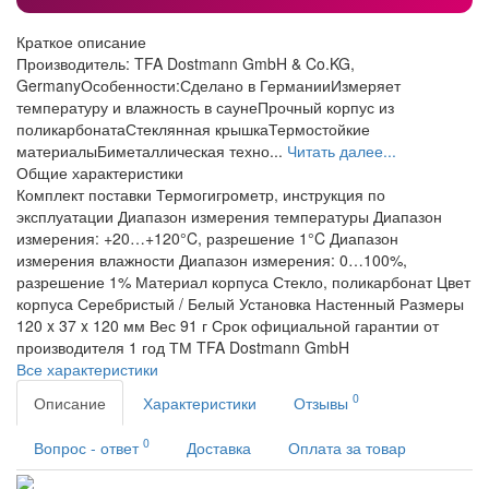
Краткое описание
Производитель: TFA Dostmann GmbH & Co.KG,
GermanyОсобенности:Сделано в ГерманииИзмеряет
температуру и влажность в саунеПрочный корпус из
поликарбонатаСтеклянная крышкаТермостойкие
материалыБиметаллическая техно...
Читать далее...
Общие характеристики
Комплект поставки
Термогигрометр, инструкция по
эксплуатации
Диапазон измерения температуры
Диапазон
измерения: +20…+120°C, разрешение 1°C
Диапазон
измерения влажности
Диапазон измерения: 0…100%,
разрешение 1%
Материал корпуса
Стекло, поликарбонат
Цвет
корпуса
Серебристый / Белый
Установка
Настенный
Размеры
120 x 37 x 120 мм
Вес
91 г
Срок официальной гарантии от
производителя
1 год
ТМ
TFA Dostmann GmbH
Все характеристики
0
Описание
Характеристики
Отзывы
0
Вопрос - ответ
Доставка
Оплата за товар