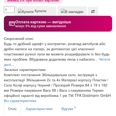
знижка 3% при оплаті карткою!
Купити
Оплата карткою — вигідніше
мінус 3% від суми замовлення
Скорочений опис
Будь то дрібний шрифт у контрактах, розклад автобусів або
дрібні написи на папері, за допомогою цієї класичної
пластикової ручної лупи ви можете розшифрувати їх без будь-
яких проблем. Вбудована додаткова лінза з набагато...
Читати
далі...
Загальні характеристики
Комплект постачання
Збільшувальне скло, інструкція з
експлуатації
Збільшення
2х та 4х
Матеріал корпусу
Пластик /
Скло
Колір корпусу
Чорний / Прозорий
Розміри
84 x 19 x 192
мм
Розміри пакування
Вага
58 г
Вага з пакуванням
Термін
офіційної гарантії від виробника
1 рік
ТМ
TFA Dostmann GmbH
Всі характеристики
0
Опис
Характеристики
Відгуки