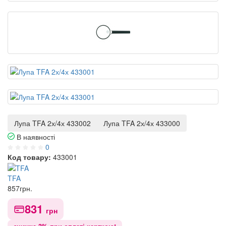
Лупа TFA 2х/4х 433002
Лупа TFA 2х/4х 433000
В наявності
0
Код товару:
433001
TFA
857
грн.
831
грн