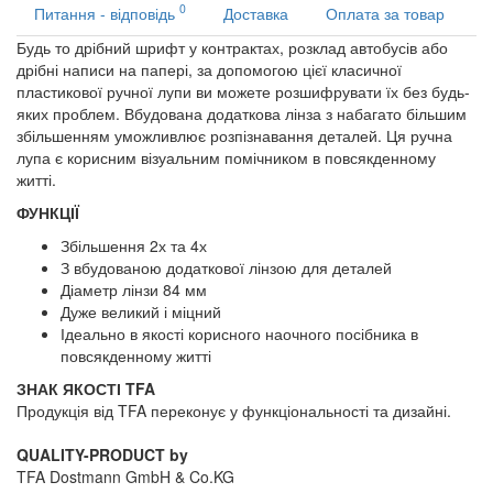
0
Питання - відповідь
Доставка
Оплата за товар
Будь
то
дрібний шрифт
у
контрактах
,
розклад
автобусів
або
дрібні
написи
на
папері
,
за допомогою
цієї
класичної
пластикової
ручної
лупи
ви
можете
розшифрувати
їх
без
будь-
яких
проблем
.
Вбудована
додаткова
лінза
з
набагато більшим
збільшенням
уможливлює
розпізнавання
деталей
.
Ця
ручна
лупа
є
корисним
візуальним
помічником
в
повсякденному
житті
.
ФУНКЦІЇ
Збільшення 2х та 4х
З вбудованою
додаткової
лінзою
для
деталей
Діаметр лінзи 84 мм
Дуже великий і міцний
Ідеально
в
якості
корисного
наочного посібника
в
повсякденному житті
ЗНАК ЯКОСТІ TFA
Продукція від TFA переконує у функціональності та дизайні.
QUALITY-PRODUCT by
TFA Dostmann GmbH & Co.KG