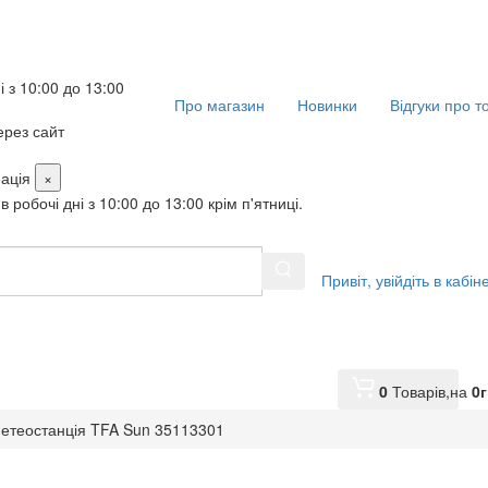
і з 10:00 до 13:00
Про магазин
Новинки
Відгуки про т
рез сайт
ація
×
в робочі дні з 10:00 до 13:00 крім п'ятниці.
Привіт,
увійдіть в кабін
0
Товарів,
на
0
г
етеостанція TFA Sun 35113301