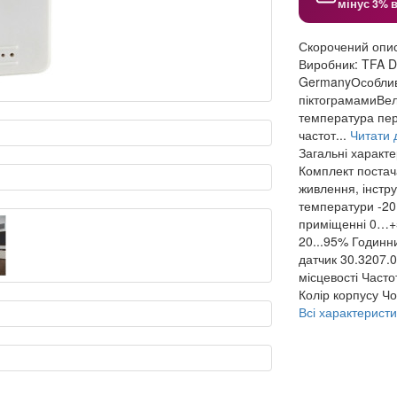
мінус 3% 
Скорочений опи
Виробник: TFA 
GermanyОсобливо
піктограмамиВел
температура пер
частот...
Читати д
Загальні характ
Комплект поста
живлення, інстру
температури
-2
приміщенні
0…+
20...95%
Годинн
датчик
30.3207.
місцевості
Часто
Колір корпусу
Чо
Всі характеристи