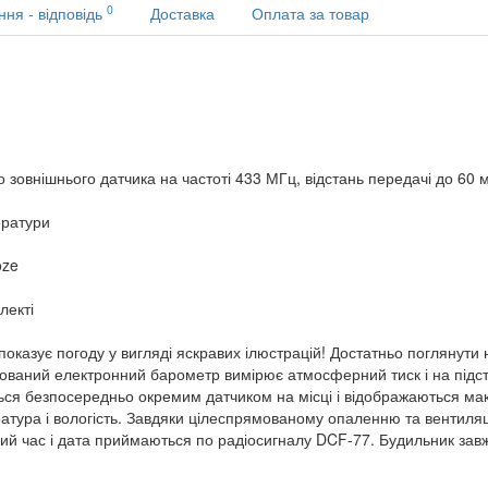
0
ння - відповідь
Доставка
Оплата за товар
зовнішнього датчика на частоті 433 МГц, відстань передачі до 60 ме
ератури
oze
лекті
казує погоду у вигляді яскравих ілюстрацій! Достатньо поглянути 
удований електронний барометр вимірює атмосферний тиск і на підс
ься безпосередньо окремим датчиком на місці і відображаються мак
тура і вологість. Завдяки цілеспрямованому опаленню та вентиляц
ий час і дата приймаються по радіосигналу DCF-77. Будильник завж