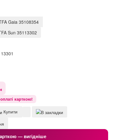
TFA Gaia 35108354
TFA Sun 35113302
113301
н
оплаті карткою!
Купити
арткою — вигідніше