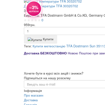
Датчик температури TFA 30320702
−3%
30320702
КАРТКОЮ
Виробник: TFA Dostmann GmbH & Co.KG, Germany Ос
0
959
грн.
Купити
Теги:
Купити метеостанцію TFA Dostmann Sun 35113
Доставка БЕЗКОШТОВНО
Новою Поштою при замо
Хочете бути в курсі всіх акцій і знижок?
Підпишіться на нашу розсилку
Інформація
Про магазин
Доставка
Гарантія