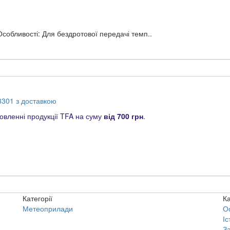
обливості: Для бездротової передачі темп..
301 з доставкою
вленні продукції TFA на суму
від 700 грн
.
Категорії
Ка
Метеоприлади
О
Іс
З