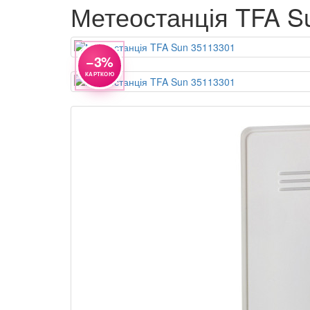
Метеостанція TFA S
−3%
КАРТКОЮ