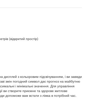
трів (відкритий простір)
на дисплей з кольоровим підсвічуванням, і ви завжди
таві змін погодний символ дає прогноз на майбутню
симальні і мінімальні значення. Для управління
ії ви створите приємне та здорове житлове
ди допоможе вам встати з ліжка в потрібний час.