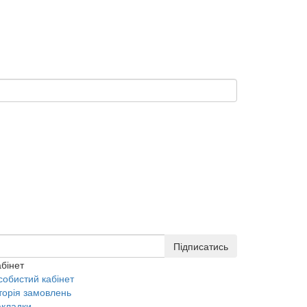
Підписатись
бінет
собистий кабінет
торія замовлень
акладки