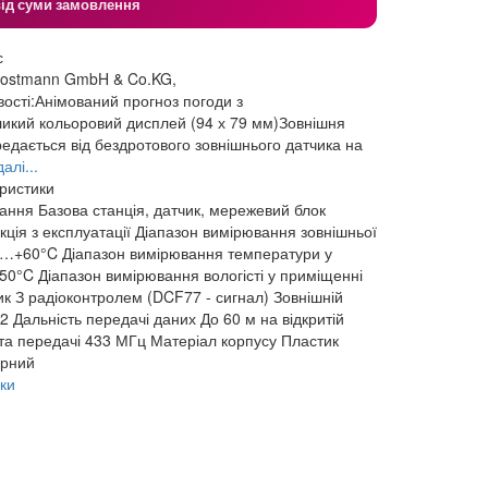
від суми замовлення
с
Dostmann GmbH & Co.KG,
сті:Анімований прогноз погоди з
икий кольоровий дисплей (94 х 79 мм)Зовнішня
едається від бездротового зовнішнього датчика на
алі...
еристики
чання
Базова станція, датчик, мережевий блок
кція з експлуатації
Діапазон вимірювання зовнішньої
0…+60°C
Діапазон вимірювання температури у
50°C
Діапазон вимірювання вологісті у приміщенні
ик
З радіоконтролем (DCF77 - сигнал)
Зовнішній
02
Дальність передачі даних
До 60 м на відкритій
та передачі
433 МГц
Матеріал корпусу
Пластик
рний
ки