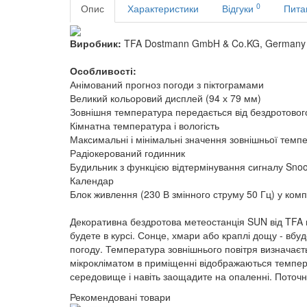
0
Опис
Характеристики
Відгуки
Пита
Виробник:
TFA Dostmann GmbH & Co.KG, Germany
Особливості:
Анімований прогноз погоди з піктограмами
Великий кольоровий дисплей (94 х 79 мм)
Зовнішня температура передається від бездротового 
Кімнатна температура і вологість
Максимальні і мінімальні значення зовнішньої темп
Радіокерований годинник
Будильник з функцією відтермінування сигналу Sno
Календар
Блок живлення (230 В змінного струму 50 Гц) у комп
Декоративна бездротова метеостанція SUN від TFA по
будете в курсі. Сонце, хмари або краплі дощу - вб
погоду. Температура зовнішнього повітря визначаєт
мікрокліматом в приміщенні відображаються темпера
середовище і навіть заощадите на опаленні. Поточн
Рекомендовані товари