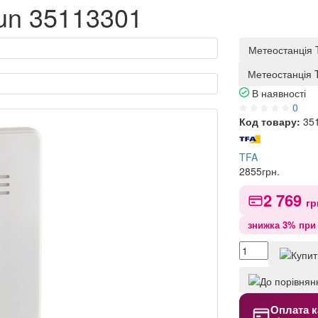
un 35113301
Метеостанція 
Метеостанція 
В наявності
0
Код товару:
35
TFA
2855
грн.
2 769
гр
знижка 3% при 
Оплата к