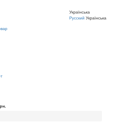
Українська
Русский
Українська
овар
ет
рн.