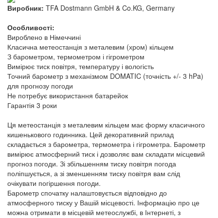
Виробник:
TFA Dostmann GmbH & Co.KG, Germany
Особливості:
Вироблено в Німеччині
Класична метеостанція з металевим (хром) кільцем
З барометром, термометром і гігрометром
Вимірює тиск повітря, температуру і вологість
Точний барометр з механізмом DOMATIC (точність +/- 3 hPa)
для прогнозу погоди
Не потребує використання батарейок
Гарантія 3 роки
Ця метеостанція з металевим кільцем має форму класичного
кишенькового годинника. Цей декоративний прилад
складається з барометра, термометра і гігрометра. Барометр
вимірює атмосферний тиск і дозволяє вам складати місцевий
прогноз погоди. Зі збільшенням тиску повітря погода
поліпшується, а зі зменшенням тиску повітря вам слід
очікувати погіршення погоди.
Барометр спочатку налаштовується відповідно до
атмосферного тиску у Вашій місцевості. Інформацію про це
можна отримати в місцевій метеослужбі, в Інтернеті, з