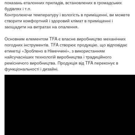
показань еталонних приладів, встановлених в громадських
будівлях і т.п.
Контролюючи температуру і вологість в приміщенні, ви можете
створити комфортний і здоровий клімат в приміщенні і
заощадити на витратах на опалення.
Основним елементом TFA є власне виробництво механічних
погодних інструментів. TFA створює продукцію, що відповідає
етикетці «Зроблено в Німеччині», з використанням
найсучасніших технологій виробництва і традиційного
ремісничого виробництва. Продукція від TFA переконує в
функціональності і дизайні.