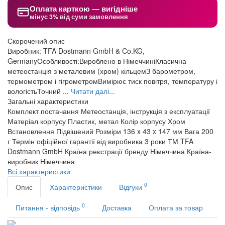
Оплата карткою — вигідніше
мінус 3% від суми замовлення
Скорочений опис
Виробник: TFA Dostmann GmbH & Co.KG,
GermanyОсобливості:Вироблено в НімеччиніКласична
метеостанція з металевим (хром) кільцемЗ барометром,
термометром і гігрометромВимірює тиск повітря, температуру і
вологістьТочний ...
Читати далі...
Загальні характеристики
Комплект постачання
Метеостанція, інструкція з експлуатації
Матеріал корпусу
Пластик, метал
Колір корпусу
Хром
Встановлення
Підвішений
Розміри
136 x 43 x 147 мм
Вага
200
г
Термін офіційної гарантії від виробника
3 роки
ТМ
TFA
Dostmann GmbH
Країна реєстрації бренду
Німеччина
Країна-
виробник
Німеччина
Всі характеристики
0
Опис
Характеристики
Відгуки
0
Питання - відповідь
Доставка
Оплата за товар