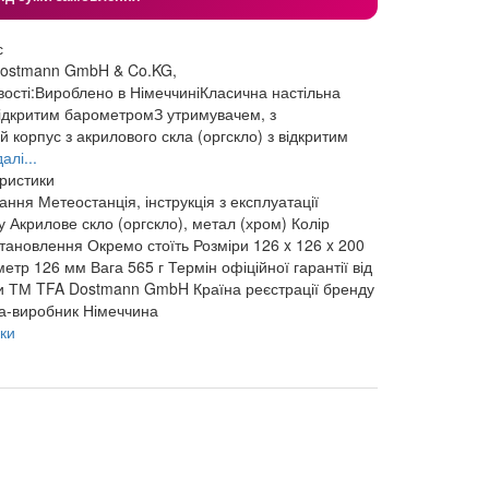
с
Dostmann GmbH & Co.KG,
сті:Вироблено в НімеччиніКласична настільна
відкритим барометромЗ утримувачем, з
корпус з акрилового скла (оргскло) з відкритим
алі...
еристики
чання
Метеостанція, інструкція з експлуатації
у
Акрилове скло (оргскло), метал (хром)
Колір
тановлення
Окремо стоїть
Розміри
126 x 126 x 200
метр 126 мм
Вага
565 г
Термін офіційної гарантії від
и
ТМ
TFA Dostmann GmbH
Країна реєстрації бренду
а-виробник
Німеччина
ки