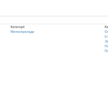
Категорії
Ка
Метеоприлади
О
Іс
З
П
П