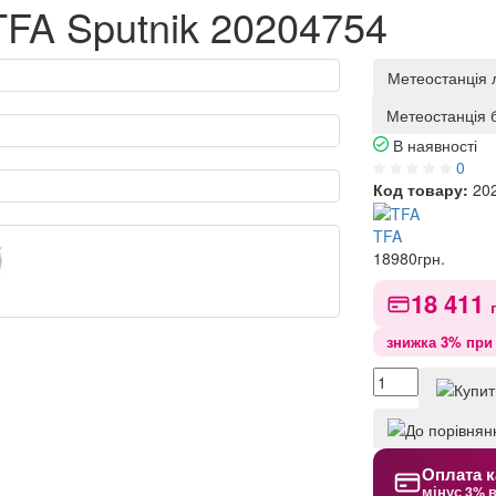
TFA Sputnik 20204754
Метеостанція 
Метеостанція 
В наявності
0
Код товару:
20
TFA
18980
грн.
18 411
знижка 3% при 
Оплата к
мінус 3% 