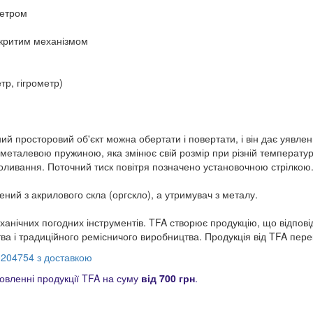
метром
ідкритим механізмом
р, гігрометр)
ний просторовий об'єкт можна обертати і повертати, і він дає уявл
металевою пружиною, яка змінює свій розмір при різній температурі
і коливання. Поточний тиск повітря позначено установочною стрілк
ений з акрилового скла (оргскло), а утримувач з металу.
ічних погодних інструментів. TFA створює продукцію, що відповіда
 і традиційного ремісничого виробництва. Продукція від TFA перек
0204754 з доставкою
вленні продукції TFA на суму
від 700 грн
.