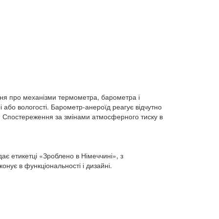
ення про механізми термометра, барометра і
 або вологості. Барометр-анероїд реагує відчутно
ою. Спостереження за змінами атмосферного тиску в
є етикетці «Зроблено в Німеччині», з
онує в функціональності і дизайні.