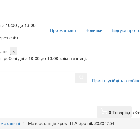
і з 10:00 до 13:00
Про магазин
Новинки
Відгуки про т
рез сайт
ація
×
в робочі дні з 10:00 до 13:00 крім п'ятниці.
Привіт,
увійдіть в кабін
0
Товарів,
на
0
г
 механічні
Метеостанція хром TFA Sputnik 20204754