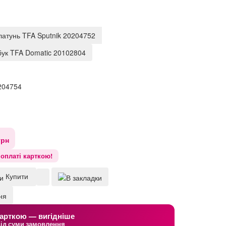
латунь TFA Sputnik 20204752
бук TFA Domatic 20102804
204754
грн
оплаті карткою!
Купити
арткою — вигідніше
від суми замовлення