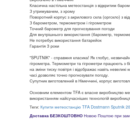
Класична настільна метеостанція з відкритим баро
З утримувачем, з хрому
Поворотний корпус з акрилового скла (оргскло) з в
З барометром, термометром і гігрометром
Точний барометр для прогнозування погоди
Для внутрішнього використання (барометр, термомет
Не потребує використання батарейок
Гарантія 3 роки
"SPUTNIK" - справжня класика! Як глобус, незвичай
гігрометра. Термометри та гігрометри працюють з бі
на зміни тиску повітря і відображає навіть невелик
часі дозволяє точно прогнозувати погоду.
Супутник виготовлений в Німеччині, корпус виготовл
Основним елементом TFA є власне виробництво механ
використанням найсучасніших технологій виробництва
Теги:
Купити метеостанцію TFA Dostmann Sputnik 2
Доставка БЕЗКОШТОВНО
Новою Поштою при замо