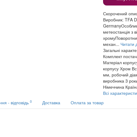
Скорочений опи
Виробник: TFA 
GermanyОсобливо
метеостанція з 
хромуПоворотний 
механ...
Читати д
Загальні характ
Комплект поста
Матеріал корпус
корпусу
Хром
Вс
мм, робочий діа
виробника
3 рок
Німеччина
Країн
Всі характеристи
0
ння - відповідь
Доставка
Оплата за товар