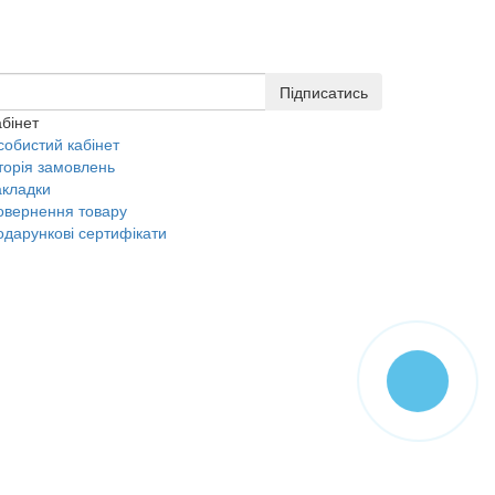
Підписатись
бінет
собистий кабінет
торія замовлень
акладки
овернення товару
одарункові сертифікати