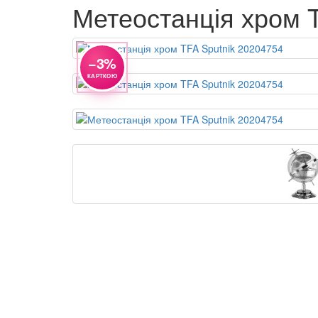
Метеостанція хром 
−3%
КАРТКОЮ