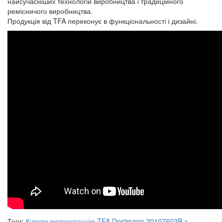
найсучасніших технологій виробництва і традиційного
ремісничого виробництва.
Продукція від TFA переконує в функціональності і дизайні.
Теги:
Купити метеостанцію TFA Dostmann 20107603B з