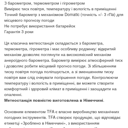
З барометром, термометром і гігрометром
Вимірює тиск повітря, температуру і вологість в приміщенні
Точний барометр з механізмом Domatic (точність +/- 3 гПa) для
місцевого прогнозу погоди
Не потребує використання батарейок
Гарантія 3 роки
Ця
класична
метеостанція
складається з
барометра
,
термометра
,
гігрометра
і
має
особливу
родзинку
:
відкритий
механізм
дозволяє
поглянути
на
високоякісний
механізм
анероїдного
барометра
. Барометр вимірює атмосферний тиск
і дозволяє робити місцевий прогноз погоди. Зі збільшенням
тиску повітря погода поліпшується, а зі зменшенням тиску
повітря вам слід очікувати погіршення погоди. Контролюючи
температуру і вологість в приміщенні, ви можете створити
комфортний і здоровий клімат в приміщенні і заощадити на
опаленні.
Метеостанція повністю виготовлена в Німеччині
.
Основним елементом TFA є власне виробництво механічних
погодних інструментів. TFA створює продукцію, що відповідає
етикетці «Зроблено в Німеччині», з використанням