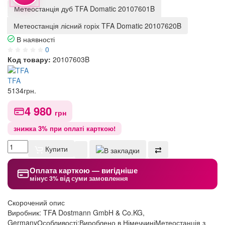
Метеостанція дуб TFA Domatic 20107601B
Метеостанція лісний горіх TFA Domatic 20107620B
В наявності
0
Код товару:
20107603B
TFA
5134
грн.
4 980
грн
знижка 3% при оплаті карткою!
Купити
Оплата карткою — вигідніше
мінус 3% від суми замовлення
Скорочений опис
Виробник: TFA Dostmann GmbH & Co.KG,
GermanyОсобливості:Вироблено в НімеччиніМетеостанція з