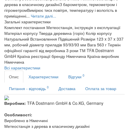
дерева в класичному дизайніЗ барометром, термометром і
гігрометромВимірює тиск повітря, температуру і вологість в
приміщенні...
Читати далі...
Загальні характеристики
Комплект постачання
Метеостанція, інструкція з експлуатації
Матеріал корпусу
Тверда деревина (горіх)
Колір корпусу
Натуральний
Встановлення
Підвішений
Розміри
123 x 37 x 337
мм, робочий діаметр приладів 93/93/93 мм
Вага
563 г
Термін
офіційної гарантії від виробника
3 роки
ТМ
TFA Dostmann
GmbH
Країна реєстрації бренду
Німеччина
Країна-виробник
Німеччина
Всі характеристики
0
Опис
Характеристики
Відгуки
0
Питання - відповідь
Доставка
Оплата за товар
Виробник:
TFA Dostmann GmbH & Co.KG, Germany
Особливості:
Вироблено в Німеччині
Метеостанція з дерева в класичному дизайні