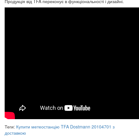
Продукція від TFA переконує в функціональності і дизайні.
Теги:
Купити метеостанцію TFA Dostmann 20104701 з
доставкою