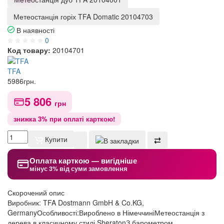
Метеостанція горіх TFA Domatic 20104703
В наявності
0
Код товару:
20104701
TFA
5986
грн.
5 806
грн
знижка 3% при оплаті карткою!
Купити
Оплата карткою — вигідніше
мінус 3% від суми замовлення
Скорочений опис
Виробник: TFA Dostmann GmbH & Co.KG,
GermanyОсобливості:Вироблено в НімеччиніМетеостанція з
дерева в класичному стилі SheratonЗ барометром,