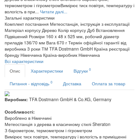
термометром і гігрометромВимірює тиск повітря, температуру і
вологість в при...
Читати далі...
Загальні характеристики
Комплект постачання
Метеостанція, інструкція з експлуатації
Матеріал корпусу
Дерево
Колір корпусу
Дуб
Встановлення
Підвішений
Розміри
160 x 48 x 525 мм, робочий діаметр
приладів 136/70 мм
Вага
670 г
Термін офіційної гарантії від
виробника
3 роки
ТМ
TFA Dostmann GmbH
Країна реєстрації
бренду
Німеччина
Країна-виробник
Німеччина
Всі характеристики
0
Опис
Характеристики
Відгуки
0
Питання - відповідь
Доставка
Оплата за товар
Виробник:
TFA Dostmann GmbH & Co.KG, Germany
Особливості:
Вироблено в Німеччині
Метеостанція з дерева в класичному стилі Sheraton
З барометром, термометром і гігрометром
Вимірює тиск повітря, температуру і вологість в приміщенні