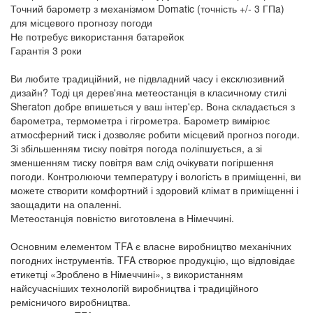
Точний барометр з механізмом Domatic (точність +/- 3 ГПa)
для місцевого прогнозу погоди
Не потребує використання батарейок
Гарантія 3 роки
Ви любите традиційний, не підвладний часу і ексклюзивний
дизайн? Тоді ця дерев'яна метеостанція в класичному стилі
Sheraton добре впишеться у ваш інтер'єр. Вона складається з
барометра, термометра і гігрометра. Барометр вимірює
атмосферний тиск і дозволяє робити місцевий прогноз погоди.
Зі збільшенням тиску повітря погода поліпшується, а зі
зменшенням тиску повітря вам слід очікувати погіршення
погоди. Контролюючи температуру і вологість в приміщенні, ви
можете створити комфортний і здоровий клімат в приміщенні і
заощадити на опаленні.
Метеостанція повністю виготовлена в Німеччині.
Основним елементом TFA є власне виробництво механічних
погодних інструментів. TFA створює продукцію, що відповідає
етикетці «Зроблено в Німеччині», з використанням
найсучасніших технологій виробництва і традиційного
ремісничого виробництва.