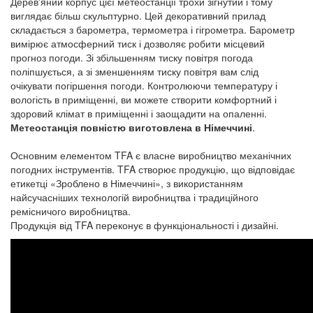
Дерев'яний корпус цієї метеостанції трохи зігнутий і тому
виглядає більш скульптурно. Цей декоративний прилад
складається з барометра, термометра і гігрометра. Барометр
вимірює атмосферний тиск і дозволяє робити місцевий
прогноз погоди. Зі збільшенням тиску повітря погода
поліпшується, а зі зменшенням тиску повітря вам слід
очікувати погіршення погоди. Контролюючи температуру і
вологість в приміщенні, ви можете створити комфортний і
здоровий клімат в приміщенні і заощадити на опаленні.
Метеостанція повністю виготовлена в Німеччині
.
Основним елементом TFA є власне виробництво механічних
погодних інструментів. TFA створює продукцію, що відповідає
етикетці «Зроблено в Німеччині», з використанням
найсучасніших технологій виробництва і традиційного
ремісничого виробництва.
Продукція від TFA переконує в функціональності і дизайні.