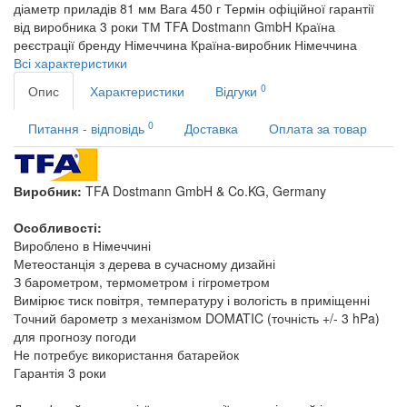
діаметр приладів 81 мм
Вага
450 г
Термін офіційної гарантії
від виробника
3 роки
ТМ
TFA Dostmann GmbH
Країна
реєстрації бренду
Німеччина
Країна-виробник
Німеччина
Всі характеристики
0
Опис
Характеристики
Відгуки
0
Питання - відповідь
Доставка
Оплата за товар
Виробник:
TFA Dostmann GmbH & Co.KG, Germany
Особливості:
Вироблено в Німеччині
Метеостанція з дерева в сучасному дизайні
З барометром, термометром і гігрометром
Вимірює тиск повітря, температуру і вологість в приміщенні
Точний барометр з механізмом DOMATIC (точність +/- 3 hPa)
для прогнозу погоди
Не потребує використання батарейок
Гарантія 3 роки