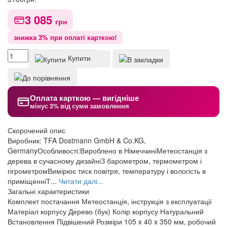
3 085
грн
знижка 3% при оплаті карткою!
Купити
Оплата карткою — вигідніше
мінус 3% від суми замовлення
Скорочений опис
Виробник: TFA Dostmann GmbH & Co.KG,
GermanyОсобливості:Вироблено в НімеччиніМетеостанція з
дерева в сучасному дизайніЗ барометром, термометром і
гігрометромВимірює тиск повітря, температуру і вологість в
приміщенніТ...
Читати далі...
Загальні характеристики
Комплект постачання
Метеостанція, інструкція з експлуатації
Матеріал корпусу
Дерево (бук)
Колір корпусу
Натуральний
Встановлення
Підвішений
Розміри
105 x 40 x 350 мм, робочий